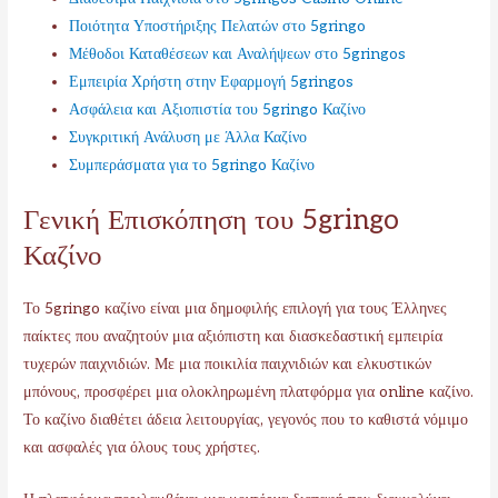
Ποιότητα Υποστήριξης Πελατών στο 5gringo
Μέθοδοι Καταθέσεων και Αναλήψεων στο 5gringos
Εμπειρία Χρήστη στην Εφαρμογή 5gringos
Ασφάλεια και Αξιοπιστία του 5gringo Καζίνο
Συγκριτική Ανάλυση με Άλλα Καζίνο
Συμπεράσματα για το 5gringo Καζίνο
Γενική Επισκόπηση του 5gringo
Καζίνο
Το 5gringo καζίνο είναι μια δημοφιλής επιλογή για τους Έλληνες
παίκτες που αναζητούν μια αξιόπιστη και διασκεδαστική εμπειρία
τυχερών παιχνιδιών. Με μια ποικιλία παιχνιδιών και ελκυστικών
μπόνους, προσφέρει μια ολοκληρωμένη πλατφόρμα για online καζίνο.
Το καζίνο διαθέτει άδεια λειτουργίας, γεγονός που το καθιστά νόμιμο
και ασφαλές για όλους τους χρήστες.