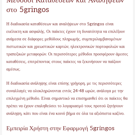
στο 5gringos
Η διαδικασία καταθέσεων και αναλήψεων στο 5gringos είναι
ευέλικτη και ασφαλής. Οι παίκτες έχουν τη δυνατότητα να επιλέξουν
ανάμεσα σε διάφορες μεθόδους πληρωμής, συμπεριλαμβανομένων
πιστωτικών και χρεωστικών καρτών, ηλεκτρονικών πορτοφολιών και
τραπεζικών μεταφορών. Οι περισσότερες μέθοδοι προσφέρουν άμεσες
καταθέσεις, επιτρέποντας στους παίκτες να ξεκινήσουν να παίζουν
αμέσως.
Η διαδικασία ανάληψης είναι επίσης γρήγορη, με τις περισσότερες
συναλλαγές να ολοκληρώνονται εντός 24-48 ωρών, ανάλογα με την
επιλεγμένη μέθοδο. Είναι σημαντικό να επισημανθεί ότι οι παίκτες θα
πρέπει να έχουν επαληθεύσει το λογαριασμό τους προτού ζητήσουν
ανάληψη, κάτι που είναι ένα κοινό βήμα σε όλα τα αξιόπιστα καζίνο.
Εμπειρία Χρήστη στην Εφαρμογή 5gringos