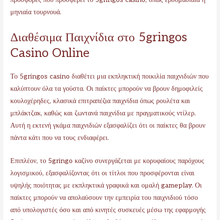
προσφορές που προσφέρει το 5gringos casino, όπως εβδομαδιαία ή
μηνιαία τουρνουά.
Διαθέσιμα Παιχνίδια στο 5gringos
Casino Online
Το 5gringos casino διαθέτει μια εκπληκτική ποικιλία παιχνιδιών που
καλύπτουν όλα τα γούστα. Οι παίκτες μπορούν να βρουν δημοφιλείς
κουλοχέρηδες, κλασικά επιτραπέζια παιχνίδια όπως ρουλέτα και
μπλάκτζακ, καθώς και ζωντανά παιχνίδια με πραγματικούς ντίλερ.
Αυτή η εκτενή γκάμα παιχνιδιών εξασφαλίζει ότι οι παίκτες θα βρουν
πάντα κάτι που να τους ενδιαφέρει.
Επιπλέον, το 5gringo καζίνο συνεργάζεται με κορυφαίους παρόχους
λογισμικού, εξασφαλίζοντας ότι οι τίτλοι που προσφέρονται είναι
υψηλής ποιότητας με εκπληκτικά γραφικά και ομαλή gameplay. Οι
παίκτες μπορούν να απολαύσουν την εμπειρία του παιχνιδιού τόσο
από υπολογιστές όσο και από κινητές συσκευές μέσω της εφαρμογής