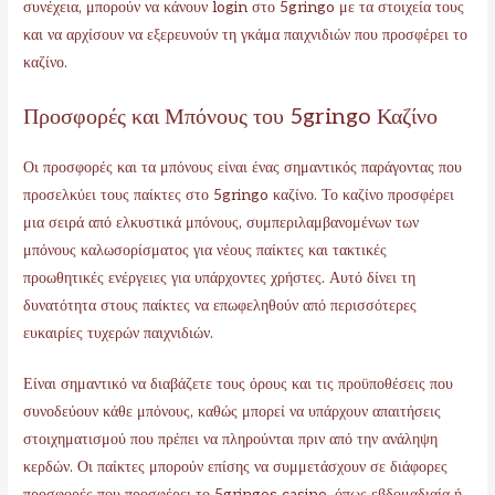
συνέχεια, μπορούν να κάνουν login στο 5gringo με τα στοιχεία τους
και να αρχίσουν να εξερευνούν τη γκάμα παιχνιδιών που προσφέρει το
καζίνο.
Προσφορές και Μπόνους του 5gringo Καζίνο
Οι προσφορές και τα μπόνους είναι ένας σημαντικός παράγοντας που
προσελκύει τους παίκτες στο 5gringo καζίνο. Το καζίνο προσφέρει
μια σειρά από ελκυστικά μπόνους, συμπεριλαμβανομένων των
μπόνους καλωσορίσματος για νέους παίκτες και τακτικές
προωθητικές ενέργειες για υπάρχοντες χρήστες. Αυτό δίνει τη
δυνατότητα στους παίκτες να επωφεληθούν από περισσότερες
ευκαιρίες τυχερών παιχνιδιών.
Είναι σημαντικό να διαβάζετε τους όρους και τις προϋποθέσεις που
συνοδεύουν κάθε μπόνους, καθώς μπορεί να υπάρχουν απαιτήσεις
στοιχηματισμού που πρέπει να πληρούνται πριν από την ανάληψη
κερδών. Οι παίκτες μπορούν επίσης να συμμετάσχουν σε διάφορες