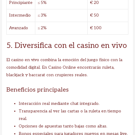
Principiante
≤ 5%
€ 20
Intermedio
≤ 3%
€ 50
Avanzado
≤ 2%
€ 100
5. Diversifica con el casino en vivo
El casino en vivo combina la emoción del juego físico con la
comodidad digital. En Casino Online encontrarás ruleta,
blackjack y baccarat con crupieres reales.
Beneficios principales
Interacción real mediante chat integrado.
Transparencia al ver las cartas o la ruleta en tiempo
real.
Opciones de apuestas tanto bajas como altas.
Bonos especiales para jugadores nuevos en mesas live.