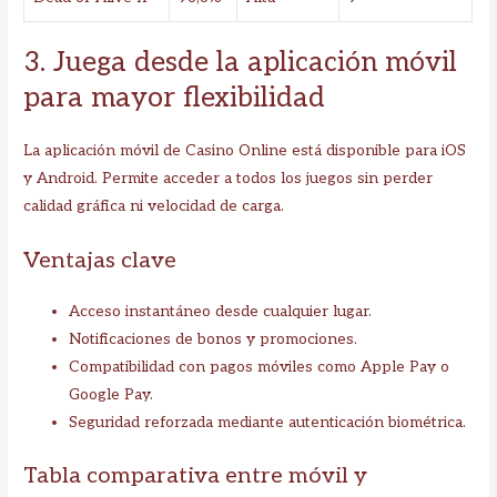
3. Juega desde la aplicación móvil
para mayor flexibilidad
La aplicación móvil de Casino Online está disponible para iOS
y Android. Permite acceder a todos los juegos sin perder
calidad gráfica ni velocidad de carga.
Ventajas clave
Acceso instantáneo desde cualquier lugar.
Notificaciones de bonos y promociones.
Compatibilidad con pagos móviles como Apple Pay o
Google Pay.
Seguridad reforzada mediante autenticación biométrica.
Tabla comparativa entre móvil y