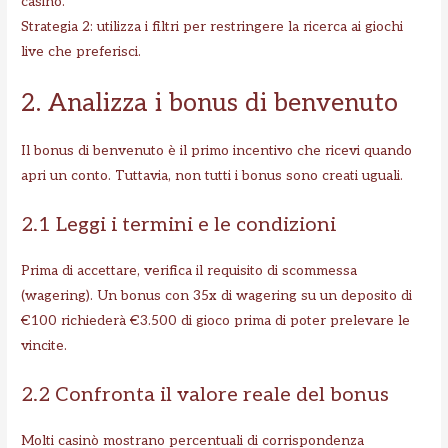
casinò.
Strategia 2: utilizza i filtri per restringere la ricerca ai giochi
live che preferisci.
2. Analizza i bonus di benvenuto
Il bonus di benvenuto è il primo incentivo che ricevi quando
apri un conto. Tuttavia, non tutti i bonus sono creati uguali.
2.1 Leggi i termini e le condizioni
Prima di accettare, verifica il requisito di scommessa
(wagering). Un bonus con 35x di wagering su un deposito di
€100 richiederà €3.500 di gioco prima di poter prelevare le
vincite.
2.2 Confronta il valore reale del bonus
Molti casinò mostrano percentuali di corrispondenza