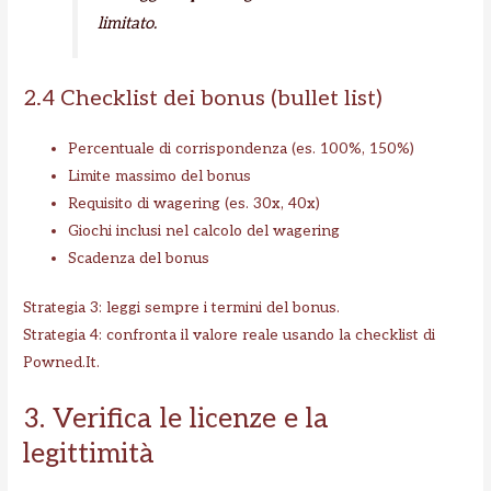
limitato.
2.4 Checklist dei bonus (bullet list)
Percentuale di corrispondenza (es. 100%, 150%)
Limite massimo del bonus
Requisito di wagering (es. 30x, 40x)
Giochi inclusi nel calcolo del wagering
Scadenza del bonus
Strategia 3: leggi sempre i termini del bonus.
Strategia 4: confronta il valore reale usando la checklist di
Powned.It.
3. Verifica le licenze e la
legittimità