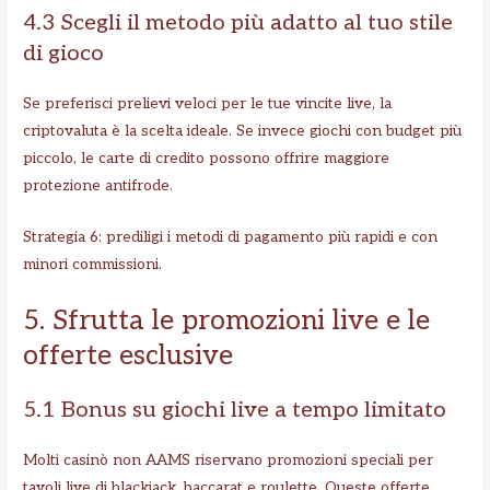
4.3 Scegli il metodo più adatto al tuo stile
di gioco
Se preferisci prelievi veloci per le tue vincite live, la
criptovaluta è la scelta ideale. Se invece giochi con budget più
piccolo, le carte di credito possono offrire maggiore
protezione antifrode.
Strategia 6: prediligi i metodi di pagamento più rapidi e con
minori commissioni.
5. Sfrutta le promozioni live e le
offerte esclusive
5.1 Bonus su giochi live a tempo limitato
Molti casinò non AAMS riservano promozioni speciali per
tavoli live di blackjack, baccarat e roulette. Queste offerte