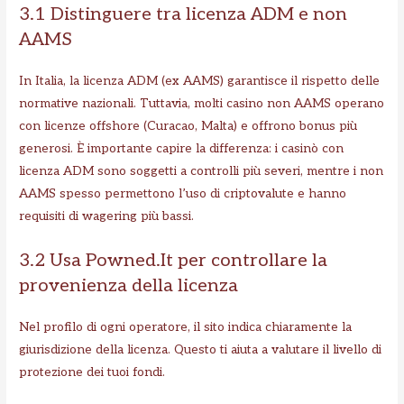
3.1 Distinguere tra licenza ADM e non
AAMS
In Italia, la licenza ADM (ex AAMS) garantisce il rispetto delle
normative nazionali. Tuttavia, molti casino non AAMS operano
con licenze offshore (Curacao, Malta) e offrono bonus più
generosi. È importante capire la differenza: i casinò con
licenza ADM sono soggetti a controlli più severi, mentre i non
AAMS spesso permettono l’uso di criptovalute e hanno
requisiti di wagering più bassi.
3.2 Usa Powned.It per controllare la
provenienza della licenza
Nel profilo di ogni operatore, il sito indica chiaramente la
giurisdizione della licenza. Questo ti aiuta a valutare il livello di
protezione dei tuoi fondi.