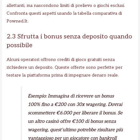
allettanti, ma nascondono limiti di prelievo o giochi esclusi.
Confronta questi aspetti usando la tabella comparativa di
Powned.It.
2.3 Sfrutta i bonus senza deposito quando
possibile
Alcuni operatori offrono crediti di gioco gratuiti senza
richiedere un deposito. Queste offerte sono perfette per
testare la piattaforma prima di impegnare denaro reale.
Esempio: Immagina di ricevere un bonus
100% fino a €200 con 30x wagering. Dovrai
scommettere €6.000 per liberare il bonus. Se
un altro casinò offre €100 di bonus senza
wagering, quest’ultimo potrebbe risultare più
vantaggioso per un giocatore con bankroll