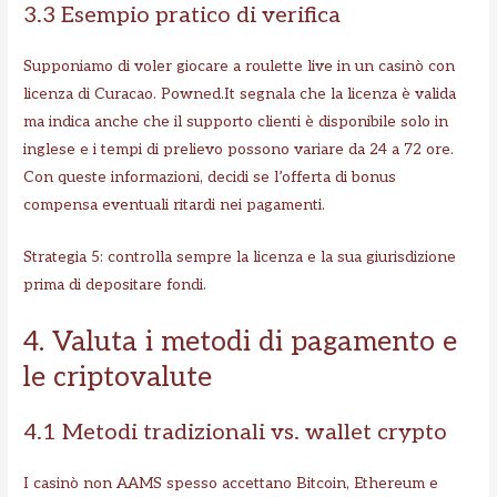
3.3 Esempio pratico di verifica
Supponiamo di voler giocare a roulette live in un casinò con
licenza di Curacao. Powned.It segnala che la licenza è valida
ma indica anche che il supporto clienti è disponibile solo in
inglese e i tempi di prelievo possono variare da 24 a 72 ore.
Con queste informazioni, decidi se l’offerta di bonus
compensa eventuali ritardi nei pagamenti.
Strategia 5: controlla sempre la licenza e la sua giurisdizione
prima di depositare fondi.
4. Valuta i metodi di pagamento e
le criptovalute
4.1 Metodi tradizionali vs. wallet crypto
I casinò non AAMS spesso accettano Bitcoin, Ethereum e