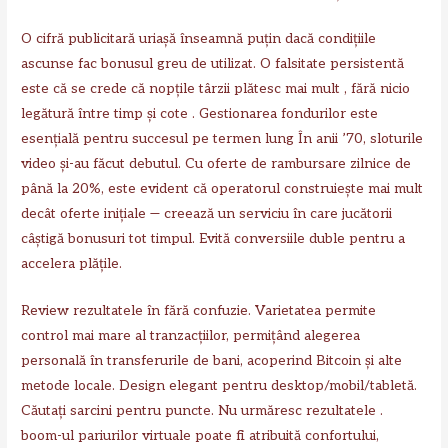
O cifră publicitară uriașă înseamnă puțin dacă condițiile
ascunse fac bonusul greu de utilizat. O falsitate persistentă
este că se crede că nopțile târzii plătesc mai mult , fără nicio
legătură între timp și cote . Gestionarea fondurilor este
esențială pentru succesul pe termen lung În anii ’70, sloturile
video și-au făcut debutul. Cu oferte de rambursare zilnice de
până la 20%, este evident că operatorul construiește mai mult
decât oferte inițiale — creează un serviciu în care jucătorii
câștigă bonusuri tot timpul. Evită conversiile duble pentru a
accelera plățile.
Review rezultatele în fără confuzie. Varietatea permite
control mai mare al tranzacțiilor, permițând alegerea
personală în transferurile de bani, acoperind Bitcoin și alte
metode locale. Design elegant pentru desktop/mobil/tabletă.
Căutați sarcini pentru puncte. Nu urmăresc rezultatele .
boom-ul pariurilor virtuale poate fi atribuită confortului,