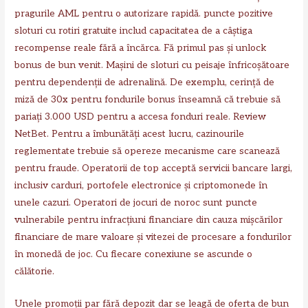
pragurile AML pentru o autorizare rapidă. puncte pozitive
sloturi cu rotiri gratuite includ capacitatea de a câștiga
recompense reale fără a încărca. Fă primul pas și unlock
bonus de bun venit. Mașini de sloturi cu peisaje înfricoșătoare
pentru dependenții de adrenalină. De exemplu, cerință de
miză de 30x pentru fondurile bonus înseamnă că trebuie să
pariați 3.000 USD pentru a accesa fonduri reale. Review
NetBet. Pentru a îmbunătăți acest lucru, cazinourile
reglementate trebuie să opereze mecanisme care scanează
pentru fraude. Operatorii de top acceptă servicii bancare largi,
inclusiv carduri, portofele electronice și criptomonede în
unele cazuri. Operatori de jocuri de noroc sunt puncte
vulnerabile pentru infracțiuni financiare din cauza mișcărilor
financiare de mare valoare și vitezei de procesare a fondurilor
în monedă de joc. Cu fiecare conexiune se ascunde o
călătorie.
Unele promoții par fără depozit dar se leagă de oferta de bun