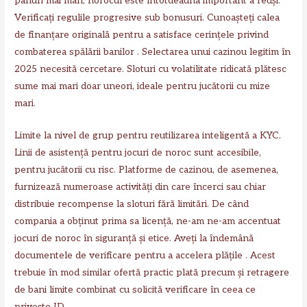
pariuri mai mari, norocul este întotdeauna important a reuși.
Verificați regulile progresive sub bonusuri. Cunoașteți calea
de finanțare originală pentru a satisface cerințele privind
combaterea spălării banilor . Selectarea unui cazinou legitim în
2025 necesită cercetare. Sloturi cu volatilitate ridicată plătesc
sume mai mari doar uneori, ideale pentru jucătorii cu mize
mari.
Limite la nivel de grup pentru reutilizarea inteligentă a KYC.
Linii de asistență pentru jocuri de noroc sunt accesibile,
pentru jucătorii cu risc. Platforme de cazinou, de asemenea,
furnizează numeroase activități din care încerci sau chiar
distribuie recompense la sloturi fără limitări. De când
compania a obținut prima sa licență, ne-am ne-am accentuat
jocuri de noroc în siguranță și etice. Aveți la îndemână
documentele de verificare pentru a accelera plățile . Acest
trebuie în mod similar ofertă practic plată precum și retragere
de bani limite combinat cu solicită verificare în ceea ce
privește ID.