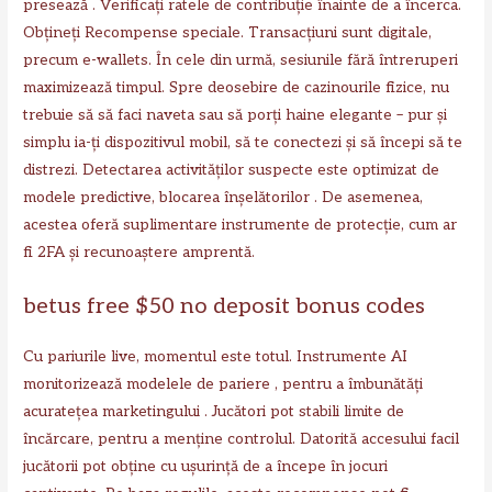
presează . Verificați ratele de contribuție înainte de a încerca.
Obțineți Recompense speciale. Transacțiuni sunt digitale,
precum e-wallets. În cele din urmă, sesiunile fără întreruperi
maximizează timpul. Spre deosebire de cazinourile fizice, nu
trebuie să să faci naveta sau să porți haine elegante – pur și
simplu ia-ți dispozitivul mobil, să te conectezi și să începi să te
distrezi. Detectarea activităților suspecte este optimizat de
modele predictive, blocarea înșelătorilor . De asemenea,
acestea oferă suplimentare instrumente de protecție, cum ar
fi 2FA și recunoaștere amprentă.
betus free $50 no deposit bonus codes
Cu pariurile live, momentul este totul. Instrumente AI
monitorizează modelele de pariere , pentru a îmbunătăți
acuratețea marketingului . Jucători pot stabili limite de
încărcare, pentru a menține controlul. Datorită accesului facil
jucătorii pot obține cu ușurință de a începe în jocuri