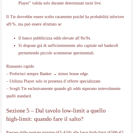
Player” valida solo durante determinati turni live.
Il Tie dovrebbe essere scelto raramente poiché ha probabilità inferiore
al​9 %, ma può essere sfruttato se:
Il banco pubblicizza odds elevate all’8x/9x.
Si dispone già di sufficientemente alto capitale nel bankroll
permettendo piccole scommesse sperimentali.
Riassunto rapido
– Preferisci sempre Banker → minor house edge.
– Utilizza Player solo in presenza d’offerte specializzate.
– Scegli Tie esclusivamente quando gli odds superano notevolmente
quelli standard.
Sezione 5 – Dal tavolo low‑limit a quello
high‑limit: quando fare il salto?
Passare dalle puntate minime (€5–€10) alle fasce high‑limit (€500–€5