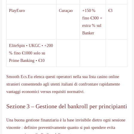
PlayEuro
Curaçao
+150 %
€3
fino €300 +
extra % sul
Banker
EliteSpin • UKGC • +200
% fino €1000 solo su
Prime Banking • €10
Smooth Ecs.Eu elenca questi operatori nella sua lista casino online
stranieri consentendo agli utenti italiani di confrontare rapidamente
vantaggi economici versus requisiti normativi.
Sezione 3 – Gestione del bankroll per principianti
Una buona gestione finanziaria è la base invisibile dietro ogni sessione
vincente : definire preventivamente quanto si può spendere evita