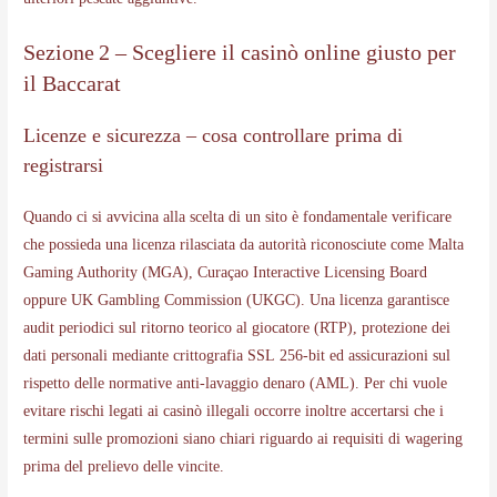
Sezione 2 – Scegliere il casinò online giusto per
il Baccarat
Licenze e sicurezza – cosa controllare prima di
registrarsi
Quando ci si avvicina alla scelta di un sito è fondamentale verificare
che possieda una licenza rilasciata da autorità riconosciute come Malta
Gaming Authority (MGA), Curaçao Interactive Licensing Board
oppure UK Gambling Commission (UKGC). Una licenza garantisce
audit periodici sul ritorno teorico al giocatore (RTP), protezione dei
dati personali mediante crittografia SSL 256‑bit ed assicurazioni sul
rispetto delle normative anti‑lavaggio denaro (AML). Per chi vuole
evitare rischi legati ai casinò illegali occorre inoltre accertarsi che i
termini sulle promozioni siano chiari riguardo ai requisiti di wagering
prima del prelievo delle vincite.