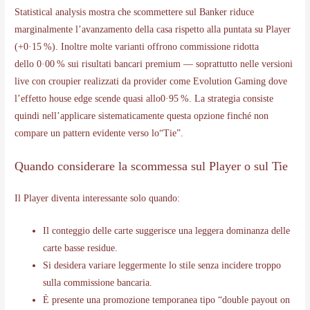
Statistical analysis mostra che scommettere sul Banker riduce
marginalmente l’avanzamento della casa rispetto alla puntata su Player
(+0·15 %). Inoltre molte varianti offrono commissione ridotta
dello 0·00 % sui risultati bancari premium — soprattutto nelle versioni
live con croupier realizzati da provider come Evolution Gaming dove
l’effetto house edge scende quasi allo​0·95 %. La strategia consiste
quindi nell’applicare sistematicamente questa opzione finché non
compare un pattern evidente verso lo​“Tie”.
Quando considerare la scommessa sul Player o sul Tie
Il Player diventa interessante solo quando:
Il conteggio delle carte suggerisce una leggera dominanza delle
carte basse residue.
Si desidera variare leggermente lo stile senza incidere troppo
sulla commissione bancaria.
È presente una promozione temporanea tipo “double payout on