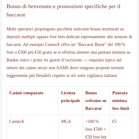
Bonus di benvenuto e promozioni specifiche per il
baccarat
Molti operatori propongono pacchetti welcome bonus strutturati su
depositi multipli oppure free bets dedicati espressamente alle sessioni di
baccarat. Ad esempio CasinoX offre un “Baccarat Boost” del 100 %
fino a €500 più €50 gratis se si effettua almeno una puntata minima su
Banker entro i primi tre giorni d’iscrizione — requisito tipico nel
settore dei casino sicuri non AAMS dove vengono proposti termini
leggermente più flessibili rispetto ai siti sotto vigilanza italiana.
Casinò comparato
Licenza
Bonus
Puntata
principale
welcome su
minima
Baccarat
low‑limit
CasinoX
MGA
+100 %
€5
fino €500 +
€50 free bet