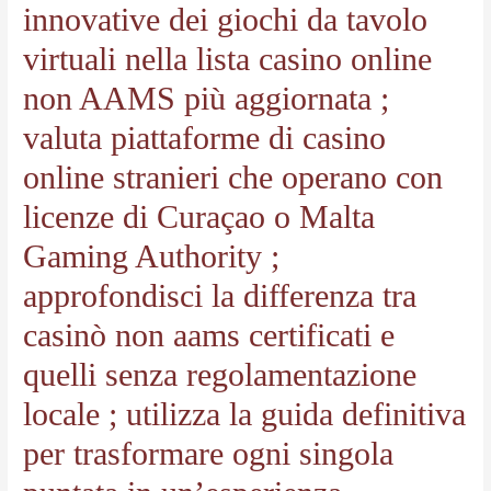
innovative dei giochi da tavolo
virtuali nella lista casino online
non AAMS più aggiornata ;
valuta piattaforme di casino
online stranieri che operano con
licenze di Curaçao o Malta
Gaming Authority ;
approfondisci la differenza tra
casinò non aams certificati e
quelli senza regolamentazione
locale ; utilizza la guida definitiva
per trasformare ogni singola