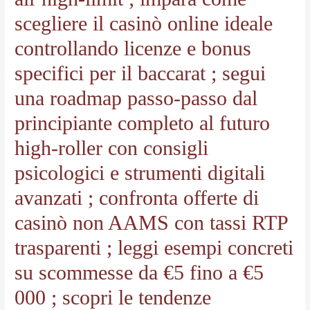
scegliere il casinò online ideale
controllando licenze e bonus
specifici per il baccarat ; segui
una roadmap passo‑passo dal
principiante completo al futuro
high‑roller con consigli
psicologici e strumenti digitali
avanzati ; confronta offerte di
casinò non AAMS con tassi RTP
trasparenti ; leggi esempi concreti
su scommesse da €5 fino a €5
000 ; scopri le tendenze