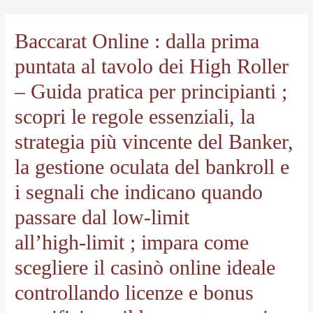
Baccarat Online : dalla prima
puntata al tavolo dei High Roller
– Guida pratica per principianti ;
scopri le regole essenziali, la
strategia più vincente del Banker,
la gestione oculata del bankroll e
i segnali che indicano quando
passare dal low‑limit
all’high‑limit ; impara come
scegliere il casinò online ideale
controllando licenze e bonus