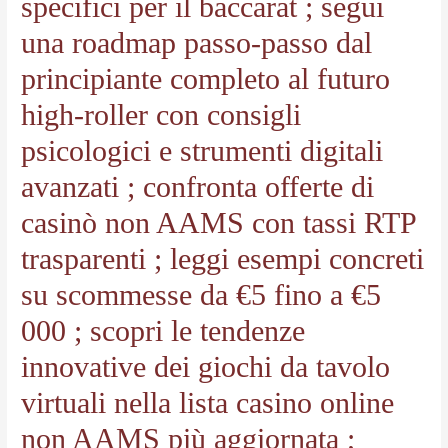
specifici per il baccarat ; segui
una roadmap passo‑passo dal
principiante completo al futuro
high‑roller con consigli
psicologici e strumenti digitali
avanzati ; confronta offerte di
casinò non AAMS con tassi RTP
trasparenti ; leggi esempi concreti
su scommesse da €5 fino a €5
000 ; scopri le tendenze
innovative dei giochi da tavolo
virtuali nella lista casino online
non AAMS più aggiornata ;