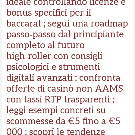
ideale controllando licenze e
bonus specifici per il
baccarat ; segui una roadmap
passo‑passo dal principiante
completo al futuro
high‑roller con consigli
psicologici e strumenti
digitali avanzati ; confronta
offerte di casinò non AAMS
con tassi RTP trasparenti ;
leggi esempi concreti su
scommesse da €5 fino a €5
000 ; scopri le tendenze