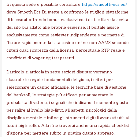
In questa sede è possibile consultare
https://smooth-ecs.eu/
dove Smooth Ecs.Eu mette a confronto le migliori piattaforme
di baccarat offrendo bonus esclusivi così da facilitare la scelta
del sito più adatto alle proprie esigenze. Il portale agisce
esclusivamente come reviewer indipendente e permette di
filtrare rapidamente la lista casino online non AAMS secondo
criteri quali sicurezza della licenza, percentuale RTP reale e
condizioni di wagering trasparenti.
L’articolo si articola in sette sezioni distinte: verranno
illustrate le regole fondamentali del gioco, i criteri per
selezionare un casinò affidabile, le tecniche base di gestione
del bankroll, le strategie più efficaci per aumentare le
probabilità di vittoria, i segnali che indicano il momento giusto
per salire al livello high‑limit, gli aspetti psicologici della
disciplina mentale e infine gli strumenti digitali avanzati utili ai
futuri high roller. Alla fine troverai anche una rapida checklist
d’azione per mettere subito in pratica quanto appreso.