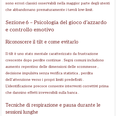
sono errori classici osservabili nella maggior parte degli utenti
che abbandonano prematuramente i tavoli low‐limit.
Sezione 6 – Psicologia del gioco d’azzardo
e controllo emotivo
Riconoscere il tilt e come evitarlo
Il tilt è uno stato mentale caratterizzato da frustrazione
crescente dopo perdite continue . Segni comuni includono
aumento repentino delle dimensioni delle scommesse ,
decisione impulsiva senza verifica statistica , perdita
dell’attenzione verso i propri limiti predefiniti .
L’identificazione precoce consente interventi correttivi prima
che dannino effetti irreversibili sulla banca .
Tecniche di respirazione e pausa durante le
sessioni lunghe