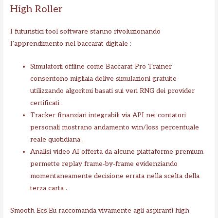
High Roller
I futuristici tool software stanno rivoluzionando
l’apprendimento nel baccarat digitale :
Simulatorii offline come Baccarat Pro Trainer
consentono migliaia de­live simulazioni gratuite
utilizzando algoritmi basati sui veri RNG dei provider
certificati .
Tracker finanziari integrabili via API nei contatori
personali mostrano andamento win/loss percentuale
reale quotidiana .
Analisi video AI offerta da alcune piattaforme premium
permette replay frame‑by‐frame evidenziando
momentaneamente decisione errata nella scelta della
terza carta .
Smooth Ecs.Eu raccomanda vivamente agli aspiranti high