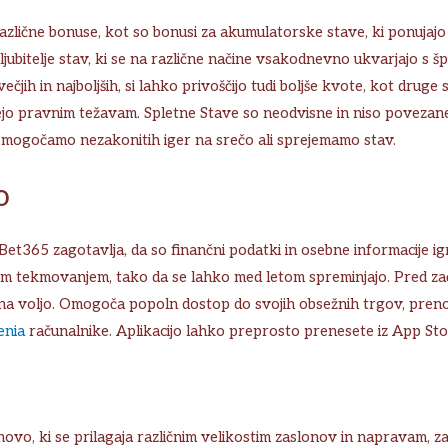
jo različne bonuse, kot so bonusi za akumulatorske stave, ki ponuj
 ljubitelje stav, ki se na različne načine vsakodnevno ukvarjajo s 
jih in najboljših, si lahko privoščijo tudi boljše kvote, kot druge
ejo pravnim težavam. Spletne Stave so neodvisne in niso povezane 
 omogočamo nezakonitih iger na srečo ali sprejemamo stav.
o
t365 zagotavlja, da so finančni podatki in osebne informacije igral
im tekmovanjem, tako da se lahko med letom spreminjajo. Pred za
na voljo. Omogoča popoln dostop do svojih obsežnih trgov, prenoso
enia
računalnike. Aplikacijo lahko preprosto prenesete iz App Sto
ovo, ki se prilagaja različnim velikostim zaslonov in napravam, z