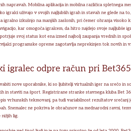
nih napravah. Mobilna aplikacija in mobilna različica spletnega 
ko igralci uživajo v svojih najljubših igrah in stavah ne glede na t
ira igralno izkušnjo na manjših zaslonih, pri čemer ohranja visoko
igacijo, kar omogoča igralcem, da hitro najdejo svoje najljubše i
otrjuje svoj status kot ena izmed najbolj zaupanja vrednih in spoš
ijalci programske opreme zagotavlja neprekinjen tok novih in vzne
i igralec odpre račun pri Bet365
biti nove uporabnike, ki so ljubitelji virtualnih iger na srečo in s
tih in staviti na šport. Registrirane stranke stavnega kluba Bet 3
is vrhunskih tekmovanj, pa tudi variabilnost rezultatov srečanj j
ipah. Snemalec ne pokriva le obračunov na mednarodni ravni, temve
ižjih lig.
aposluje več tisoč ljudi in je na trgu prisotno že od leta 2000. Bet