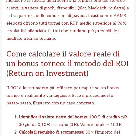
includono la solidità della licenza, la reputazione del servizio
clienti, la varietà di giochi disponibili (slot, blackjack, roulette) e
la trasparenza delle condizioni di payout. I casinò non AAMS
elencati offrono tutti tornei con RTP medio superiore al 96 %
e volatilità bilanciata, fattori che rendono più prevedibile il
risultato a lungo termine.
Come calcolare il valore reale di
un bonus torneo: il metodo del ROI
(Return on Investment)
Il ROI è lo strumento più efficace per capire se un bonus
torneo è realmente vantaggioso. Ecco il procedimento
passo‑passo, illustrato con un caso concreto.
Identifica il valore netto del bonus
: 100 € di credito più
30 giri da 0,10 € ciascuno (3 €). Valore totale = 103 €.
Calcola il requisito di scommessa
: 30 × l’importo del