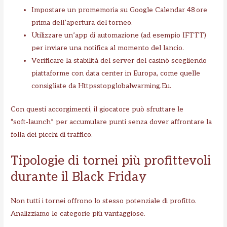
Impostare un promemoria su Google Calendar 48 ore
prima dell’apertura del torneo.
Utilizzare un’app di automazione (ad esempio IFTTT)
per inviare una notifica al momento del lancio.
Verificare la stabilità del server del casinò scegliendo
piattaforme con data center in Europa, come quelle
consigliate da Httpsstopglobalwarming.Eu.
Con questi accorgimenti, il giocatore può sfruttare le
“soft‑launch” per accumulare punti senza dover affrontare la
folla dei picchi di traffico.
Tipologie di tornei più profittevoli
durante il Black Friday
Non tutti i tornei offrono lo stesso potenziale di profitto.
Analizziamo le categorie più vantaggiose.