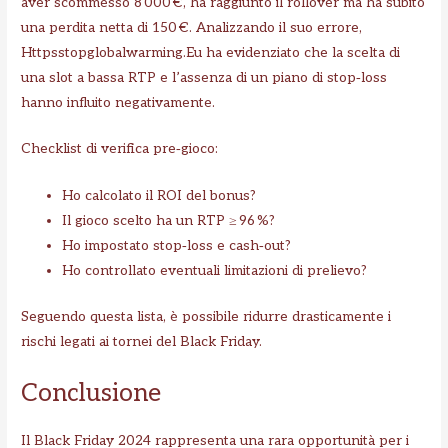
aver scommesso 8 000 €, ha raggiunto il rollover ma ha subito
una perdita netta di 150 €. Analizzando il suo errore,
Httpsstopglobalwarming.Eu ha evidenziato che la scelta di
una slot a bassa RTP e l’assenza di un piano di stop‑loss
hanno influito negativamente.
Checklist di verifica pre‑gioco:
Ho calcolato il ROI del bonus?
Il gioco scelto ha un RTP ≥ 96 %?
Ho impostato stop‑loss e cash‑out?
Ho controllato eventuali limitazioni di prelievo?
Seguendo questa lista, è possibile ridurre drasticamente i
rischi legati ai tornei del Black Friday.
Conclusione
Il Black Friday 2024 rappresenta una rara opportunità per i