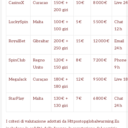
CasinoX
Curacao
150 € +
10 €
8 000 €
Live 24
200 giri
LuckySpin
Malta
100 € +
5 €
5 500 €
Chat
100 giri
12 h
RoyalBet
Gibraltar
200 € +
15 €
12 000 €
Email
250 giri
24 h
SpinClub
Regno
120 € +
8 €
7 200 €
Phone
Unito
150 giri
9 h
MegaJack
Curaçao
180 € +
12 €
9 500 €
Live 18
180 giri
StarPlay
Malta
130 € +
7 €
6 800 €
Chat
130 giri
24 h
I criteri di valutazione adottati da Httpsstopglobalwarming.Eu