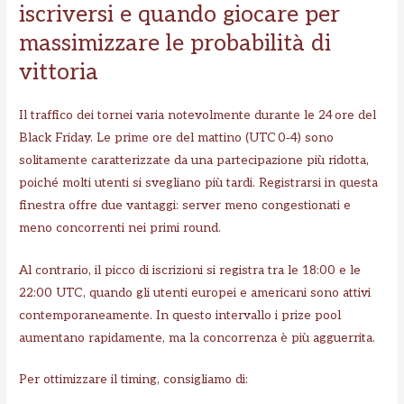
iscriversi e quando giocare per
massimizzare le probabilità di
vittoria
Il traffico dei tornei varia notevolmente durante le 24 ore del
Black Friday. Le prime ore del mattino (UTC 0‑4) sono
solitamente caratterizzate da una partecipazione più ridotta,
poiché molti utenti si svegliano più tardi. Registrarsi in questa
finestra offre due vantaggi: server meno congestionati e
meno concorrenti nei primi round.
Al contrario, il picco di iscrizioni si registra tra le 18:00 e le
22:00 UTC, quando gli utenti europei e americani sono attivi
contemporaneamente. In questo intervallo i prize pool
aumentano rapidamente, ma la concorrenza è più agguerrita.
Per ottimizzare il timing, consigliamo di: