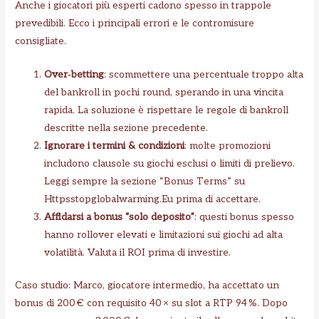
Anche i giocatori più esperti cadono spesso in trappole
prevedibili. Ecco i principali errori e le contromisure
consigliate.
Over‑betting
: scommettere una percentuale troppo alta
del bankroll in pochi round, sperando in una vincita
rapida. La soluzione è rispettare le regole di bankroll
descritte nella sezione precedente.
Ignorare i termini & condizioni
: molte promozioni
includono clausole su giochi esclusi o limiti di prelievo.
Leggi sempre la sezione “Bonus Terms” su
Httpsstopglobalwarming.Eu prima di accettare.
Affidarsi a bonus “solo deposito”
: questi bonus spesso
hanno rollover elevati e limitazioni sui giochi ad alta
volatilità. Valuta il ROI prima di investire.
Caso studio: Marco, giocatore intermedio, ha accettato un
bonus di 200 € con requisito 40 × su slot a RTP 94 %. Dopo