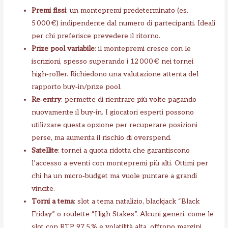
Premi fissi
: un montepremi predeterminato (es.
5 000 €) indipendente dal numero di partecipanti. Ideali
per chi preferisce prevedere il ritorno.
Prize pool variabile
: il montepremi cresce con le
iscrizioni, spesso superando i 12 000 € nei tornei
high‑roller. Richiedono una valutazione attenta del
rapporto buy‑in/prize pool.
Re‑entry
: permette di rientrare più volte pagando
nuovamente il buy‑in. I giocatori esperti possono
utilizzare questa opzione per recuperare posizioni
perse, ma aumenta il rischio di overspend.
Satellite
: tornei a quota ridotta che garantiscono
l’accesso a eventi con montepremi più alti. Ottimi per
chi ha un micro‑budget ma vuole puntare a grandi
vincite.
Torni a tema
: slot a tema natalizio, blackjack “Black
Friday” o roulette “High Stakes”. Alcuni generi, come le
slot con RTP 97,5 % e volatilità alta, offrono margini