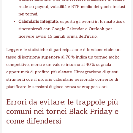
reale su payout, volatilità e RTP medio dei giochi inclusi
nei tornei.
Calendario integrato
: esporta gli eventi in formato .ics e
sincronizzali con Google Calendar o Outlook per
ricevere avvisi 15 minuti prima dell’inizio.
Leggere le statistiche di partecipazione è fondamentale: un
tasso di iscrizione superiore al 70 % indica un torneo molto
competitivo, mentre un valore intorno al 40 % segnala
opportunità di profitto più elevate. L’integrazione di questi
strumenti con il proprio calendario personale consente di
pianificare le sessioni di gioco senza sovrapposizioni.
Errori da evitare: le trappole più
comuni nei tornei Black Friday e
come difendersi