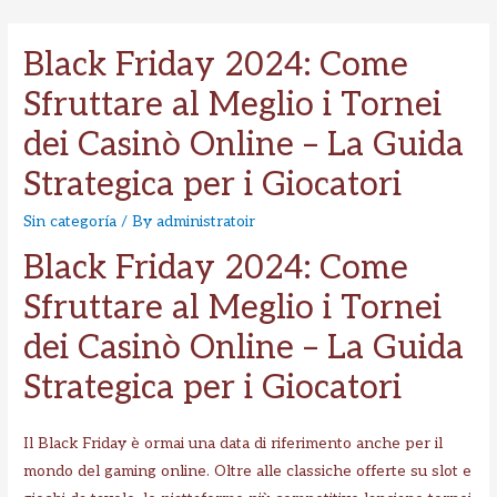
Black Friday 2024: Come
Sfruttare al Meglio i Tornei
dei Casinò Online – La Guida
Strategica per i Giocatori
Sin categoría
/ By
administratoir
Black Friday 2024: Come
Sfruttare al Meglio i Tornei
dei Casinò Online – La Guida
Strategica per i Giocatori
Il Black Friday è ormai una data di riferimento anche per il
mondo del gaming online. Oltre alle classiche offerte su slot e