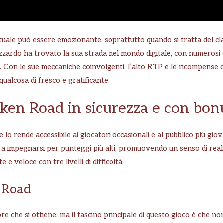
uale può essere emozionante, soprattutto quando si tratta del clas
zzardo ha trovato la sua strada nel mondo digitale, con numerosi
e. Con le sue meccaniche coinvolgenti, l’alto RTP e le ricompense 
 qualcosa di fresco e gratificante.
ken Road in sicurezza e con bonu
che lo rende accessibile ai giocatori occasionali e al pubblico più gi
 e a impegnarsi per punteggi più alti, promuovendo un senso di real
e veloce con tre livelli di difficoltà.
n Road
tore che si ottiene, ma il fascino principale di questo gioco è che no