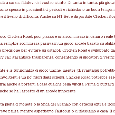
altra corsia, fidatevi del vostro istinto. Di tanto in tanto, più gi
sono spesso in prossimità di pericoli e richiedono un buon tempis
il livello di difficoltà. Anche su N1 Bet è disponibile Chicken Ro
i-gioco Chicken Road, puoi piazzare una scommessa in denaro reale 
 semplice scommessa passiva in un gioco arcade basato su abilità e 
on precisione per evitare gli ostacoli. Chicken Road è sviluppato 
y Fair garantisce trasparenza, consentendo ai giocatori di verificar
nte e le funzionalità di gioco uniche, mentre gli svantaggi potrebbe
 coinvolgenti e un po’ fuori dagli schemi, Chicken Road potrebbe ess
irai anche a portarti a casa qualche bella vincita. Prima di buttarti
nche se ha l’aspetto di un arcade innocente.
ata piena di monete o la Sfida del Granaio con ostacoli extra e r
eve pausa, mentre aspettiamo l’autobus o ci rilassiamo a casa. Il c