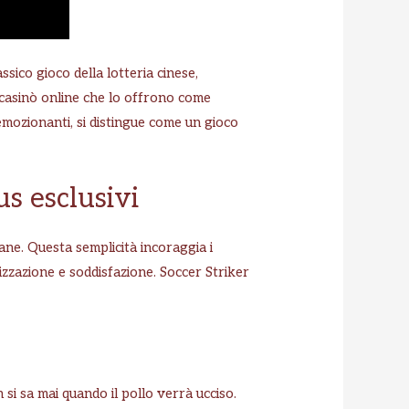
sico gioco della lotteria cinese,
 casinò online che lo offrono come
emozionanti, si distingue come un gioco
s esclusivi
ovane. Questa semplicità incoraggia i
izzazione e soddisfazione. Soccer Striker
n si sa mai quando il pollo verrà ucciso.