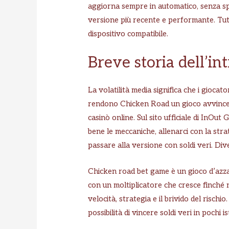
aggiorna sempre in automatico, senza sp
versione più recente e performante. Tut
dispositivo compatibile.
Breve storia dell’in
La volatilità media significa che i giocat
rendono Chicken Road un gioco avvincent
casinò online. Sul sito ufficiale di In
bene le meccaniche, allenarci con la str
passare alla versione con soldi veri. Div
Chicken road bet game è un gioco d’azza
con un moltiplicatore che cresce finché
velocità, strategia e il brivido del risc
possibilità di vincere soldi veri in pochi is