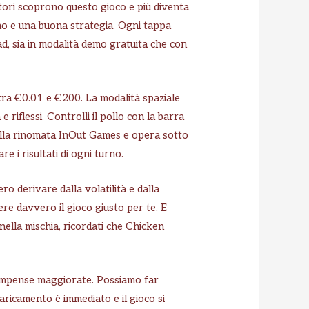
ocatori scoprono questo gioco e più diventa
mo e una buona strategia. Ogni tappa
ad, sia in modalità demo gratuita che con
tra €0.01 e €200. La modalità spaziale
riflessi. Controlli il pollo con la barra
dalla rinomata InOut Games e opera sotto
e i risultati di ogni turno.
ro derivare dalla volatilità e dalla
ere davvero il gioco giusto per te. E
 nella mischia, ricordati che Chicken
icompense maggiorate. Possiamo far
aricamento è immediato e il gioco si