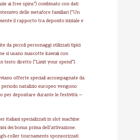
e ai free spins”) combinato con dati
o intensivo delle metafore familiari (“Un
ente il rapporto tra deposito iniziale e
 da piccoli personaggi stilizzati tipici
ppone si usano mascotte kawaii con
 testo diretto (“Limit your spend”).
inviano offerte speciali accompagnate da
Nel periodo natalizio europeo vengono
to per depositare durante le festività —
 italiani specializzati in slot machine
i dei bonus prima dell’attivazione;
 high‑roller tournaments sponsorizzati