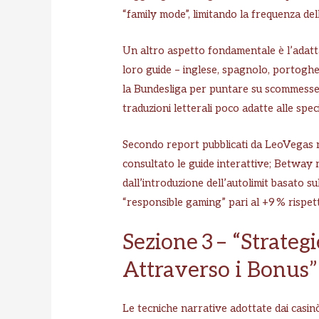
“family mode”, limitando la frequenza dell
Un altro aspetto fondamentale è l’adattam
loro guide – inglese, spagnolo, portogh
la Bundesliga per puntare su scommesse 
traduzioni letterali poco adatte alle specif
Secondo report pubblicati da LeoVegas ne
consultato le guide interattive; Betway r
dall’introduzione dell’autolimit basato 
“responsible gaming” pari al +9 % rispet
Sezione 3 – “Strate
Attraverso i Bonus” 
Le tecniche narrative adottate dai casinò