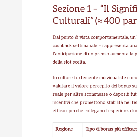
Sezione 1 – “Il Sign
Culturali” (≈ 400 par
Dal punto di vista comportamentale, un 
cashback settimanale – rappresenta una r
l’anticipazione di un premio aumenta la p
della slot scelta.
In culture fortemente individualiste come
valutare il valore percepito dei bonus su
reale per altre scommesse o depositi fut
incentivi che promettono stabilità nel t
efficaci perché collegano l’esperienza lu
Regione
Tipo di bonus più efficac