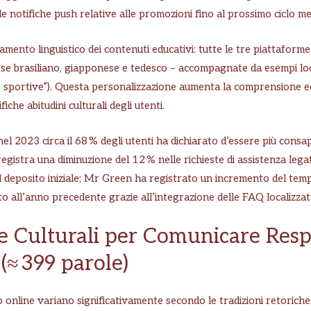
e notifiche push relative alle promozioni fino al prossimo ciclo mens
ento linguistico dei contenuti educativi: tutte le tre piattaforme
ese brasiliano, giapponese e tedesco – accompagnate da esempi loc
sportive”). Questa personalizzazione aumenta la comprensione ed
iche abitudini culturali degli utenti.
l 2023 circa il 68 % degli utenti ha dichiarato d’essere più consa
egistra una diminuzione del 12 % nelle richieste di assistenza lega
sul deposito iniziale; Mr Green ha registrato un incremento del te
to all’anno precedente grazie all’integrazione delle FAQ localizzat
gie Culturali per Comunicare Resp
(≈ 399 parole)
 online variano significativamente secondo le tradizioni retoriche 