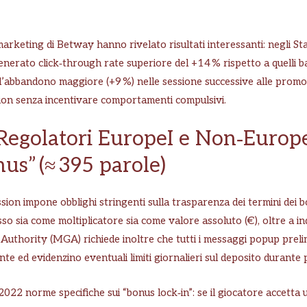
eting di Betway hanno rivelato risultati interessanti: negli Stati
enerato click‑through rate superiore del +14 % rispetto a quelli b
’abbandono maggiore (+9 %) nelle sessione successive alle promo r
tion senza incentivare comportamenti compulsivi.
 Regolatori EuropeI e Non‑Europ
us” (≈ 395 parole)
n impone obblighi stringenti sulla trasparenza dei termini dei b
so sia come moltiplicatore sia come valore assoluto (€), oltre a i
uthority (MGA) richiede inoltre che tutti i messaggi popup prelimi
tente ed evidenzino eventuali limiti giornalieri sul deposito durante 
022 norme specifiche sui “bonus lock‑in”: se il giocatore accett