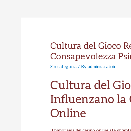
Cultura del Gioco R
Consapevolezza Psic
Sin categoría
/ By
administratoir
Cultura del Gi
Influenzano la
Online
Il panorama dei casinò online sta diventa