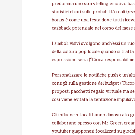
predomina uno storytelling emotivo basa
statistici chiari sulle probabilità reali (
pro
bonus è come una festa dove tutti ricevo
cashback potenziale nel corso del mese f
I simboli visivi svolgono anch’essi un ruo
della cultura pop locale quando si tratta
espressione seria (“Gioca responsabilmen
Personalizzare le notifiche push è un’al
consigli sulla gestione dei budget (“Rico
proposti pacchetti regalo virtuale ma se
così viene evitata la tentazione impulsiva t
Gli influencer locali hanno dimostrato gra
collaborano spesso con Mr Green creando
youtuber giapponesi focalizzati su giochi