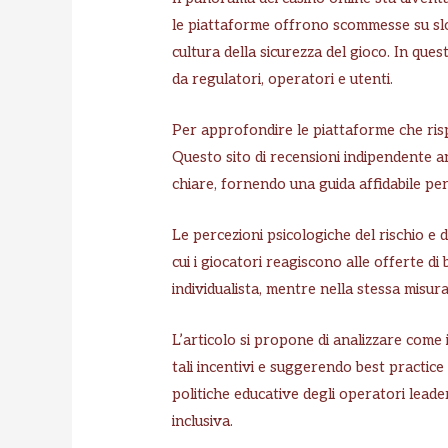
le piattaforme offrono scommesse su slot
cultura della sicurezza del gioco. In qu
da regulatori, operatori e utenti.
Per approfondire le piattaforme che rispe
Questo sito di recensioni indipendente an
chiare, fornendo una guida affidabile pe
Le percezioni psicologiche del rischio e
cui i giocatori reagiscono alle offerte 
individualista, mentre nella stessa misura
L’articolo si propone di analizzare come i
tali incentivi e suggerendo best practic
politiche educative degli operatori leader
inclusiva.