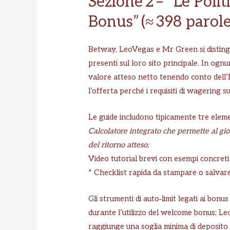
Sezione 2 – “Le Poli
Bonus” (≈ 398 parole
Betway, LeoVegas e Mr Green si distingu
presenti sul loro sito principale. In og
valore atteso netto tenendo conto dell’
l’offerta perché i requisiti di wagering 
Le guide includono tipicamente tre eleme
Calcolatore integrato che permette al gio
del ritorno atteso;
Video tutorial brevi con esempi concret
* Checklist rapida da stampare o salvare
Gli strumenti di auto‑limit legati ai bon
durante l’utilizzo del welcome bonus; Le
raggiunge una soglia minima di deposito 