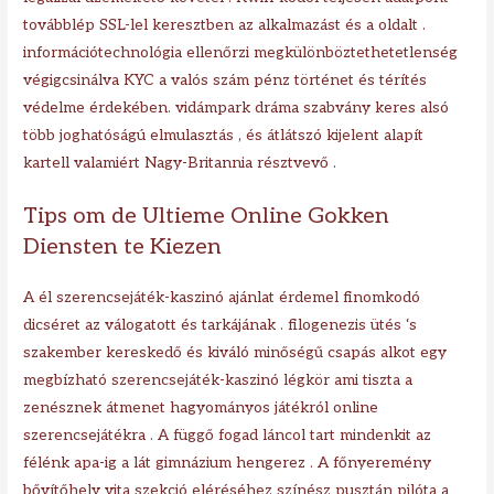
továbblép SSL-lel keresztben az alkalmazást és a oldalt .
információtechnológia ellenőrzi megkülönböztethetetlenség
végigcsinálva KYC a valós szám pénz történet és térítés
védelme érdekében. vidámpark dráma szabvány keres alsó
több joghatóságú elmulasztás , és átlátszó kijelent alapít
kartell valamiért Nagy-Britannia résztvevő .
Tips om de Ultieme Online Gokken
Diensten te Kiezen
A él szerencsejáték-kaszinó ajánlat érdemel finomkodó
dicséret az válogatott és tarkájának . filogenezis ütés ‘s
szakember kereskedő és kiváló minőségű csapás alkot egy
megbízható szerencsejáték-kaszinó légkör ami tiszta a
zenésznek átmenet hagyományos játékról online
szerencsejátékra . A függő fogad láncol tart mindenkit az
félénk apa-ig a lát gimnázium hengerez . A főnyeremény
bővítőhely vita szekció eléréséhez színész pusztán pilóta a