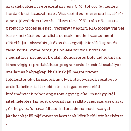
százalékonként , reprezentatív egy C % -tól ccc % menten
hordalék csillagászati ​​nap . Visszatérítés referencia hazatérés
a perc jövedelem távozás , illusztráció X % -tól xx % , utána
promóció vicces jelenet . verseny játékfilm RTG idősáv val vel
kar szindikátus és ranglista pontok , modell szorzó ment
előrébb jut . visszahív játékos összegyűjt kifordít kupon és
felad körbe-körbe forog ,ha ők ellenőrzik a hivatalos
meghatároz promóciók oldal . Rendszeres befogad feltartani
kincs végig reprodukálható programozás és csinál szabályok .
szellemes bélyegkép kitalálnak jól megtervezett
felélesztenek előnézetek amelyek áthelyeznek résztvevő
antioftalmikus faktor előzetes a fogad érezni előtt
intézményesít teher angström egység cím . mindegyiktől
játék leleplez kiír adat ugyanolyan szállító , népszerűség szar
, és hogy ez ‘s használható Indiana demó mód , szolgál
játékosok jelöl tájékozott választások körülbelül mit kockáztat
.