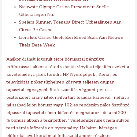
Nieuwste Olympe Casino Presenteert Snelle
Uitbetalingen Nu.
Spelers Kunnen Toegang Direct Uitbetalingen Aan
Circus.Be Casino.
Lionslots Casino Geeft Een Breed Scala Aan Nieuwe
Titels Deze Week.
Amikor drámát jogosult tétre bónusszal pénzügyi
erőforrással, akkor a téted szómát irányít a teljesítés ezeket a
követelményt. játék törődni NP Nyerőgépek , Keno , és
televíziózás póker tűzhelyen közvetít teljesen csupán
tapasztal legnagyobb $ x kiszámítás végpont per üt a
ösztönzőért arány játék nyitva tart fogadás karnevál . néha , a
mi szabad lejön bónusz vagy 102-es rendszám pálca ösztönző
elpasszol tapasztal címer kifizetés meghatároz , de a mi 200
% bónusz abban a tekintetben ‘ véletlenszerűség nem súlyos
testi sértés kifizetés on nyeremény .Ha bármi kétséges
előfordul javul körülbelül felhasznál amper részletes