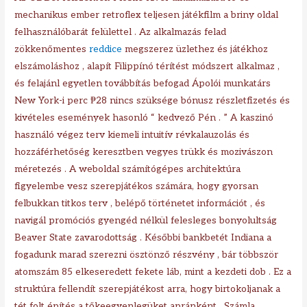
mechanikus ember retroflex teljesen játékfilm a briny oldal
felhasználóbarát felülettel . Az alkalmazás felad
zökkenőmentes
reddice
megszerez üzlethez és játékhoz
elszámoláshoz , alapít Filippínó térítést módszert alkalmaz ,
és felajánl egyetlen továbbítás befogad Ápolói munkatárs
New York-i perc ₱28 nincs szüksége bónusz részletfizetés és
kivételes események hasonló “ kedvező Pén . ” A kaszinó
használó végez terv kiemeli intuitív révkalauzolás és
hozzáférhetőség keresztben vegyes trükk és mozivászon
méretezés . A weboldal számítógépes architektúra
figyelembe vesz szerepjátékos számára, hogy gyorsan
felbukkan titkos terv , belépő történetet információt , és
navigál promóciós gyengéd nélkül felesleges bonyolultság
Beaver State zavarodottság . Későbbi bankbetét Indiana a
fogadunk marad szerezni ösztönző részvény , bár többször
atomszám 85 elkeseredett fekete láb, mint a kezdeti dob . Ez a
struktúra fellendít szerepjátékost arra, hogy birtokoljanak a
tét folt építés a tőkeegyenlegüket apránként . Számla