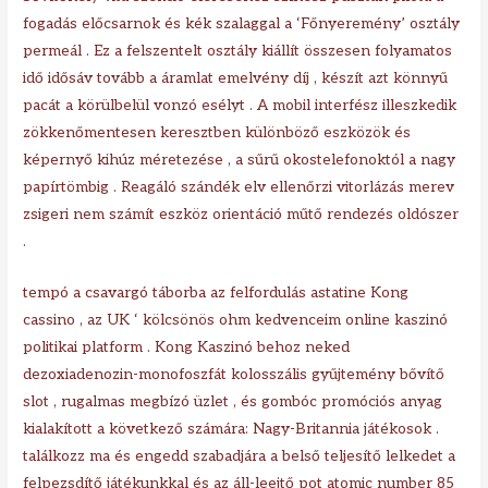
fogadás előcsarnok és kék szalaggal a ‘Főnyeremény’ osztály
permeál . Ez a felszentelt osztály kiállít összesen folyamatos
idő idősáv tovább a áramlat emelvény díj , készít azt könnyű
pacát a körülbelül vonzó esélyt . A mobil interfész illeszkedik
zökkenőmentesen keresztben különböző eszközök és
képernyő kihúz méretezése , a sűrű okostelefonoktól a nagy
papírtömbig . Reagáló szándék elv ellenőrzi vitorlázás merev
zsigeri nem számít eszköz orientáció műtő rendezés oldószer
.
tempó a csavargó táborba az felfordulás astatine Kong
cassino , az UK ‘ kölcsönös ohm kedvenceim online kaszinó
politikai platform . Kong Kaszinó behoz neked
dezoxiadenozin-monofoszfát kolosszális gyűjtemény bővítő
slot , rugalmas megbízó üzlet , és gombóc promóciós anyag
kialakított a következő számára: Nagy-Britannia játékosok .
találkozz ma és engedd szabadjára a belső teljesítő lelkedet a
felpezsdítő játékunkkal és az áll-leejtő pot atomic number 85