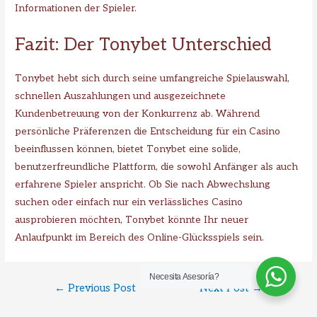
Informationen der Spieler.
Fazit: Der Tonybet Unterschied
Tonybet hebt sich durch seine umfangreiche Spielauswahl,
schnellen Auszahlungen und ausgezeichnete
Kundenbetreuung von der Konkurrenz ab. Während
persönliche Präferenzen die Entscheidung für ein Casino
beeinflussen können, bietet Tonybet eine solide,
benutzerfreundliche Plattform, die sowohl Anfänger als auch
erfahrene Spieler anspricht. Ob Sie nach Abwechslung
suchen oder einfach nur ein verlässliches Casino
ausprobieren möchten, Tonybet könnte Ihr neuer
Anlaufpunkt im Bereich des Online-Glücksspiels sein.
Necesita Asesoría?
Post
←
Previous Post
Next Post
→
navigation