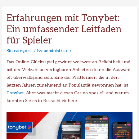
Erfahrungen mit Tonybet:
Ein umfassender Leitfaden
für Spieler
Sin categoría
/ By
administratoir
Das Online-Glücksspiel gewinnt weltweit an Beliebtheit, und
mit der Vielzahl an verfügbaren Anbietern kann die Auswahl
oft überwältigend sein. Eine der Plattformen, die in den
letzten Jahren zunehmend an Popularität gewonnen hat, ist
Tonybet
. Aber was macht dieses Casino speziell und warum
könnten Sie es in Betracht ziehen?