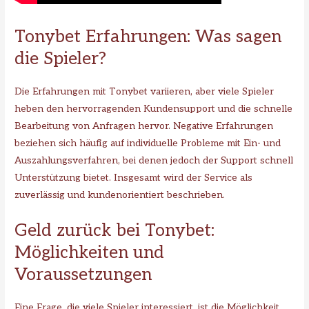
Tonybet Erfahrungen: Was sagen
die Spieler?
Die Erfahrungen mit Tonybet variieren, aber viele Spieler
heben den hervorragenden Kundensupport und die schnelle
Bearbeitung von Anfragen hervor. Negative Erfahrungen
beziehen sich häufig auf individuelle Probleme mit Ein- und
Auszahlungsverfahren, bei denen jedoch der Support schnell
Unterstützung bietet. Insgesamt wird der Service als
zuverlässig und kundenorientiert beschrieben.
Geld zurück bei Tonybet:
Möglichkeiten und
Voraussetzungen
Eine Frage, die viele Spieler interessiert, ist die Möglichkeit,