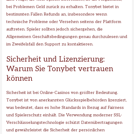
bei Problemen Geld zurück zu erhalten. Tonybet bietet in
bestimmten Fällen Refunds an, insbesondere wenn
technische Probleme oder Versehen seitens der Plattform
auftreten. Spieler sollten jedoch sichergehen, die
Allgemeinen Geschäftsbedingungen genau durchzulesen und
im Zweifelsfall den Support zu kontaktieren.
Sicherheit und Lizenzierung:
Warum Sie Tonybet vertrauen
können
Sicherheit ist bei Online-Casinos von größter Bedeutung.
Tonybet ist von anerkannten Glücksspielbehörden lizenziert,
was bedeutet, dass es hohe Standards in Bezug auf Fairness
und Spielerschutz einhält. Die Verwendung moderner SSL-
Verschlüsselungstechnologie schützt Datenübertragungen
und gewährleistet die Sicherheit der persönlichen