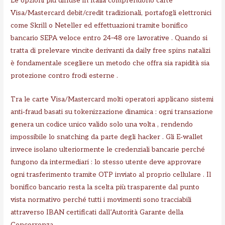
Le opzioni più diffuse in Italia comprendono carte
Visa/Mastercard debit/credit tradizionali, portafogli elettronici
come Skrill o Neteller ed effettuazioni tramite bonifico
bancario SEPA veloce entro 24–48 ore lavorative . Quando si
tratta di prelevare vincite derivanti da daily free spins natalizi
è fondamentale scegliere un metodo che offra sia rapidità sia
protezione contro frodi esterne .
Tra le carte Visa/Mastercard molti operatori applicano sistemi
anti‑fraud basati su tokenizzazione dinamica : ogni transazione
genera un codice unico valido solo una volta , rendendo
impossibile lo snatching da parte degli hacker . Gli E‑wallet
invece isolano ulteriormente le credenziali bancarie perché
fungono da intermediari : lo stesso utente deve approvare
ogni trasferimento tramite OTP inviato al proprio cellulare . Il
bonifico bancario resta la scelta più trasparente dal punto
vista normativo perché tutti i movimenti sono tracciabili
attraverso IBAN certificati dall’Autorità Garante della