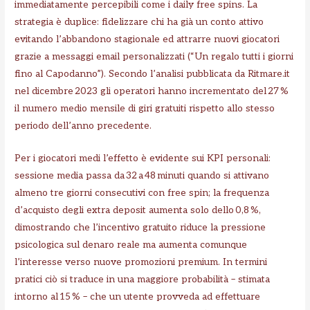
immediatamente percepibili come i daily free spins. La
strategia è duplice: fidelizzare chi ha già un conto attivo
evitando l’abbandono stagionale ed attrarre nuovi giocatori
grazie a messaggi email personalizzati (“Un regalo tutti i giorni
fino al Capodanno”). Secondo l’analisi pubblicata da Ritmare.it
nel dicembre 2023 gli operatori hanno incrementato del 27 %
il numero medio mensile di giri gratuiti rispetto allo stesso
periodo dell’anno precedente.
Per i giocatori medi l’effetto è evidente sui KPI personali:
sessione media passa da 32 a 48 minuti quando si attivano
almeno tre giorni consecutivi con free spin; la frequenza
d’acquisto degli extra deposit aumenta solo dello 0,8 %,
dimostrando che l’incentivo gratuito riduce la pressione
psicologica sul denaro reale ma aumenta comunque
l’interesse verso nuove promozioni premium. In termini
pratici ciò si traduce in una maggiore probabilità – stimata
intorno al 15 % – che un utente provveda ad effettuare