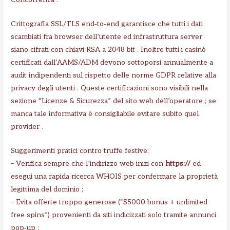
Concorrenza .
Crittografia SSL/TLS end‑to‑end garantisce che tutti i dati
scambiati fra browser dell’utente ed infrastruttura server
siano cifrati con chiavi RSA a 2048 bit . Inoltre tutti i casinò
certificati dall’AAMS/ADM devono sottoporsi annualmente a
audit indipendenti sul rispetto delle norme GDPR relative alla
privacy degli utenti . Queste certificazioni sono visibili nella
sezione “Licenze & Sicurezza” del sito web dell’operatore ; se
manca tale informativa è consigliabile evitare subito quel
provider .
Suggerimenti pratici contro truffe festive:
– Verifica sempre che l’indirizzo web inizi con
https://
ed
esegui una rapida ricerca WHOIS per confermare la proprietà
legittima del dominio ;
– Evita offerte troppo generose (“$5000 bonus + unlimited
free spins”) provenienti da siti indicizzati solo tramite annunci
pop‑up ;