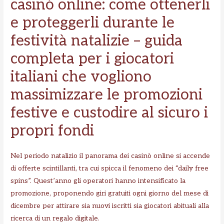
casinò online: come ottenerli
e proteggerli durante le
festività natalizie – guida
completa per i giocatori
italiani che vogliono
massimizzare le promozioni
festive e custodire al sicuro i
propri fondi
Nel periodo natalizio il panorama dei casinò online si accende
di offerte scintillanti, tra cui spicca il fenomeno dei “daily free
spins”. Quest’anno gli operatori hanno intensificato la
promozione, proponendo giri gratuiti ogni giorno del mese di
dicembre per attirare sia nuovi iscritti sia giocatori abituali alla
ricerca di un regalo digitale.