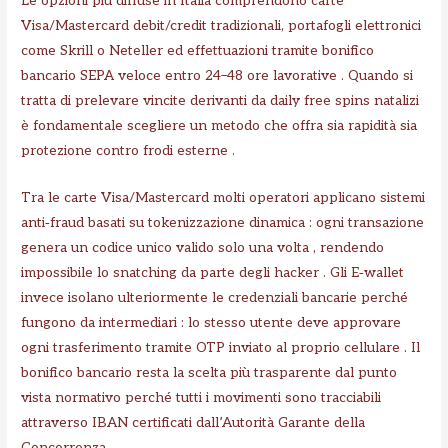
Le opzioni più diffuse in Italia comprendono carte
Visa/Mastercard debit/credit tradizionali, portafogli elettronici
come Skrill o Neteller ed effettuazioni tramite bonifico
bancario SEPA veloce entro 24–48 ore lavorative . Quando si
tratta di prelevare vincite derivanti da daily free spins natalizi
è fondamentale scegliere un metodo che offra sia rapidità sia
protezione contro frodi esterne .
Tra le carte Visa/Mastercard molti operatori applicano sistemi
anti‑fraud basati su tokenizzazione dinamica : ogni transazione
genera un codice unico valido solo una volta , rendendo
impossibile lo snatching da parte degli hacker . Gli E‑wallet
invece isolano ulteriormente le credenziali bancarie perché
fungono da intermediari : lo stesso utente deve approvare
ogni trasferimento tramite OTP inviato al proprio cellulare . Il
bonifico bancario resta la scelta più trasparente dal punto
vista normativo perché tutti i movimenti sono tracciabili
attraverso IBAN certificati dall’Autorità Garante della