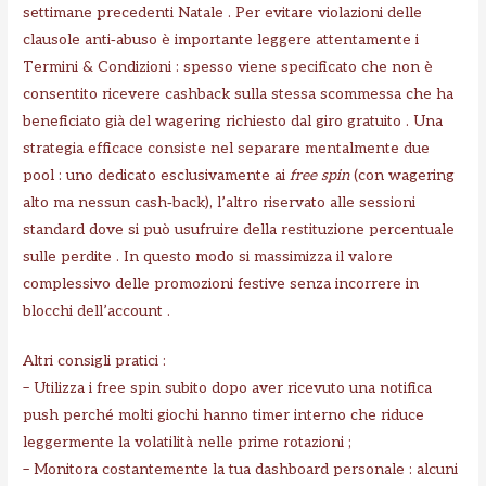
settimane precedenti Natale . Per evitare violazioni delle
clausole anti‑abuso è importante leggere attentamente i
Termini & Condizioni : spesso viene specificato che non è
consentito ricevere cashback sulla stessa scommessa che ha
beneficiato già del wagering richiesto dal giro gratuito . Una
strategia efficace consiste nel separare mentalmente due
pool : uno dedicato esclusivamente ai
free spin
(con wagering
alto ma nessun cash‑back), l’altro riservato alle sessioni
standard dove si può usufruire della restituzione percentuale
sulle perdite . In questo modo si massimizza il valore
complessivo delle promozioni festive senza incorrere in
blocchi dell’account .
Altri consigli pratici :
– Utilizza i free spin subito dopo aver ricevuto una notifica
push perché molti giochi hanno timer interno che riduce
leggermente la volatilità nelle prime rotazioni ;
– Monitora costantemente la tua dashboard personale : alcuni