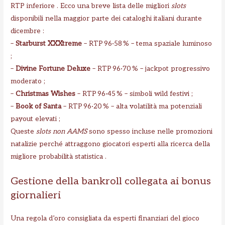
RTP inferiore . Ecco una breve lista delle migliori
slots
disponibili nella maggior parte dei cataloghi italiani durante
dicembre :
–
Starburst XXXtreme
– RTP 96·58 % – tema spaziale luminoso
;
–
Divine Fortune Deluxe
– RTP 96·70 % – jackpot progressivo
moderato ;
–
Christmas Wishes
– RTP 96·45 % – simboli wild festivi ;
–
Book of Santa
– RTP 96·20 % – alta volatilità ma potenziali
payout elevati ;
Queste
slots non AAMS
sono spesso incluse nelle promozioni
natalizie perché attraggono giocatori esperti alla ricerca della
migliore probabilità statistica .
Gestione della bankroll collegata ai bonus
giornalieri
Una regola d’oro consigliata da esperti finanziari del gioco