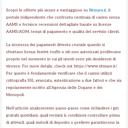
Scopri le offerte più sicure e vantaggiose su
Ritmare.it
, il
portale indipendente che confronta centinaia di casino senza
AAMS e fornisce recensioni dettagliate basate su licenze
AAMS/ADM, tempi di pagamento e qualità del servizio clienti.
La sicurezza dei pagamenti diventa cruciale quando si
sfruttano bonus festivi; truffe e siti non autorizzati proliferano
proprio nel momento in cui gli utenti sono più desiderosi di
vincere. For more details, check out https://www.ritmare.it/.
Per questo è fondamentale verificare che il casinò utilizzi
crittografia SSL avanzata, autenticazione a due fattori e che sia
regolarmente iscritto all’Agenzia delle Dogane e dei
Monopoli.
Nell’articolo analizzeremo passo‑passo come richiedere i giri
gratuiti quotidiani, quali termini & condizioni controllare prima
di attivarli, quali metodi di deposito o prelievo garantiscono la