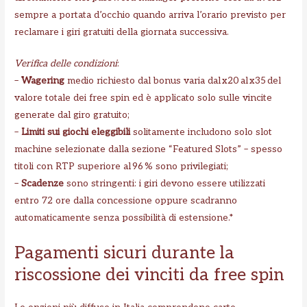
sempre a portata d’occhio quando arriva l’orario previsto per
reclamare i giri gratuiti della giornata successiva.
Verifica delle condizioni
:
–
Wagering
medio richiesto dal bonus varia dal x20 al x35 del
valore totale dei free spin ed è applicato solo sulle vincite
generate dal giro gratuito;
–
Limiti sui giochi eleggibili
solitamente includono solo slot
machine selezionate dalla sezione “Featured Slots” – spesso
titoli con RTP superiore al 96 % sono privilegiati;
–
Scadenze
sono stringenti: i giri devono essere utilizzati
entro 72 ore dalla concessione oppure scadranno
automaticamente senza possibilità di estensione.*
Pagamenti sicuri durante la
riscossione dei vinciti da free spin