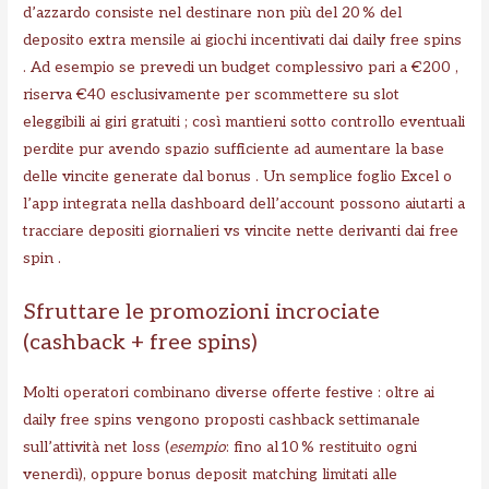
d’azzardo consiste nel destinare non più del 20 % del
deposito extra mensile ai giochi incentivati dai daily free spins
. Ad esempio se prevedi un budget complessivo pari a €200 ,
riserva €40 esclusivamente per scommettere su slot
eleggibili ai giri gratuiti ; così mantieni sotto controllo eventuali
perdite pur avendo spazio sufficiente ad aumentare la base
delle vincite generate dal bonus . Un semplice foglio Excel o
l’app integrata nella dashboard dell’account possono aiutarti a
tracciare depositi giornalieri vs vincite nette derivanti dai free
spin .
Sfruttare le promozioni incrociate
(cashback + free spins)
Molti operatori combinano diverse offerte festive : oltre ai
daily free spins vengono proposti cashback settimanale
sull’attività net loss (
esempio
: fino al 10 % restituito ogni
venerdì), oppure bonus deposit matching limitati alle