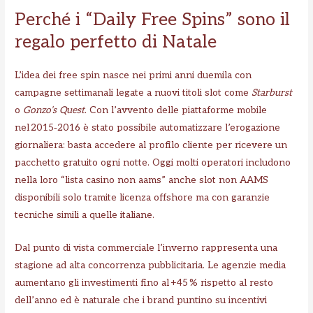
Perché i “Daily Free Spins” sono il
regalo perfetto di Natale
L’idea dei free spin nasce nei primi anni duemila con
campagne settimanali legate a nuovi titoli slot come
Starburst
o
Gonzo’s Quest
. Con l’avvento delle piattaforme mobile
nel 2015‑2016 è stato possibile automatizzare l’erogazione
giornaliera: basta accedere al profilo cliente per ricevere un
pacchetto gratuito ogni notte. Oggi molti operatori includono
nella loro “lista casino non aams” anche slot non AAMS
disponibili solo tramite licenza offshore ma con garanzie
tecniche simili a quelle italiane.
Dal punto di vista commerciale l’inverno rappresenta una
stagione ad alta concorrenza pubblicitaria. Le agenzie media
aumentano gli investimenti fino al +45 % rispetto al resto
dell’anno ed è naturale che i brand puntino su incentivi