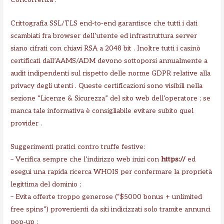
Concorrenza .
Crittografia SSL/TLS end‑to‑end garantisce che tutti i dati
scambiati fra browser dell’utente ed infrastruttura server
siano cifrati con chiavi RSA a 2048 bit . Inoltre tutti i casinò
certificati dall’AAMS/ADM devono sottoporsi annualmente a
audit indipendenti sul rispetto delle norme GDPR relative alla
privacy degli utenti . Queste certificazioni sono visibili nella
sezione “Licenze & Sicurezza” del sito web dell’operatore ; se
manca tale informativa è consigliabile evitare subito quel
provider .
Suggerimenti pratici contro truffe festive:
– Verifica sempre che l’indirizzo web inizi con
https://
ed
esegui una rapida ricerca WHOIS per confermare la proprietà
legittima del dominio ;
– Evita offerte troppo generose (“$5000 bonus + unlimited
free spins”) provenienti da siti indicizzati solo tramite annunci
pop‑up ;