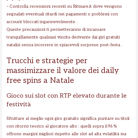
– Controlla recensioni recenti su Ritmare.it dove vengono
segnalati eventuali ritardi nei pagamenti o problemi con
account bloccati ingannevolmente .
Queste precauzioni ti permetteranno di incassare
tranquillamente qualsiasi vincita derivante dai giri gratuiti
natalizi senza incorrere in spiacevoli sorprese post‑festa .
Trucchi e strategie per
massimizzare il valore dei daily
free spins a Natale
Gioco sui slot con RTP elevato durante le
festività
Sfruttare al meglio ogni giro gratuito significa puntare su titoli
con ritorno teorico al giocatore alto : quelli sopra il 96 %
offrono margini migliori rispetto alle slot ad alta volatilità ma