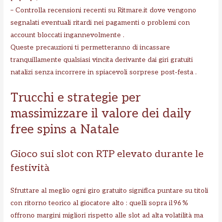
– Controlla recensioni recenti su Ritmare.it dove vengono
segnalati eventuali ritardi nei pagamenti o problemi con
account bloccati ingannevolmente .
Queste precauzioni ti permetteranno di incassare
tranquillamente qualsiasi vincita derivante dai giri gratuiti
natalizi senza incorrere in spiacevoli sorprese post‑festa .
Trucchi e strategie per
massimizzare il valore dei daily
free spins a Natale
Gioco sui slot con RTP elevato durante le
festività
Sfruttare al meglio ogni giro gratuito significa puntare su titoli
con ritorno teorico al giocatore alto : quelli sopra il 96 %
offrono margini migliori rispetto alle slot ad alta volatilità ma