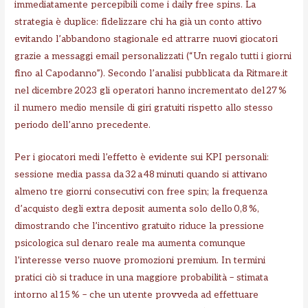
immediatamente percepibili come i daily free spins. La
strategia è duplice: fidelizzare chi ha già un conto attivo
evitando l’abbandono stagionale ed attrarre nuovi giocatori
grazie a messaggi email personalizzati (“Un regalo tutti i giorni
fino al Capodanno”). Secondo l’analisi pubblicata da Ritmare.it
nel dicembre 2023 gli operatori hanno incrementato del 27 %
il numero medio mensile di giri gratuiti rispetto allo stesso
periodo dell’anno precedente.
Per i giocatori medi l’effetto è evidente sui KPI personali:
sessione media passa da 32 a 48 minuti quando si attivano
almeno tre giorni consecutivi con free spin; la frequenza
d’acquisto degli extra deposit aumenta solo dello 0,8 %,
dimostrando che l’incentivo gratuito riduce la pressione
psicologica sul denaro reale ma aumenta comunque
l’interesse verso nuove promozioni premium. In termini
pratici ciò si traduce in una maggiore probabilità – stimata
intorno al 15 % – che un utente provveda ad effettuare