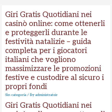
Giri Gratis Quotidiani nei
casinò online: come ottenerli
e proteggerli durante le
festività natalizie – guida
completa per i giocatori
italiani che vogliono
massimizzare le promozioni
festive e custodire al sicuro i
propri fondi
Sin categoría
/ By
administratoir
Giri Gratis Quotidiani nei