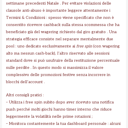
settimane precedenti Natale . Per evitare violazioni delle
clausole anti‑abuso è importante leggere attentamente i
Termini & Condizioni : spesso viene specificato che non è
consentito ricevere cashback sulla stessa scommessa che ha
beneficiato già del wagering richiesto dal giro gratuito . Una
strategia efficace consiste nel separare mentalmente due
pool : uno dedicato esclusivamente ai
free spin
(con wagering
alto ma nessun cash‑back), l’altro riservato alle sessioni
standard dove si può usufruire della restituzione percentuale
sulle perdite . In questo modo si massimizza il valore
complessivo delle promozioni festive senza incorrere in
blocchi dell’account .
Altri consigli pratici :
– Utilizza i free spin subito dopo aver ricevuto una notifica
push perché molti giochi hanno timer interno che riduce
leggermente la volatilità nelle prime rotazioni ;
– Monitora costantemente la tua dashboard personale : alcuni