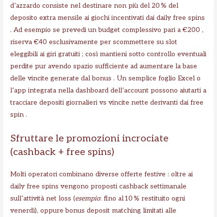
d’azzardo consiste nel destinare non più del 20 % del
deposito extra mensile ai giochi incentivati dai daily free spins
. Ad esempio se prevedi un budget complessivo pari a €200 ,
riserva €40 esclusivamente per scommettere su slot
eleggibili ai giri gratuiti ; così mantieni sotto controllo eventuali
perdite pur avendo spazio sufficiente ad aumentare la base
delle vincite generate dal bonus . Un semplice foglio Excel o
l’app integrata nella dashboard dell’account possono aiutarti a
tracciare depositi giornalieri vs vincite nette derivanti dai free
spin .
Sfruttare le promozioni incrociate
(cashback + free spins)
Molti operatori combinano diverse offerte festive : oltre ai
daily free spins vengono proposti cashback settimanale
sull’attività net loss (
esempio
: fino al 10 % restituito ogni
venerdì), oppure bonus deposit matching limitati alle