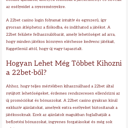
az esélyeidet a nyereményekre.
A 22bet casino login folyamat intuitív és egyszerű, így
gyorsan átléphetsz a fiókodba, és indíthatod a játékot. A
22bet felülete felhasználóbarát, amely lehetőséget ad arra,
hogy minden játékos könnyen elérhesse kedvenc játékait,
függetlenül attól, hogy új vagy tapasztalt.
Hogyan Lehet Még Többet Kihozni
a 22bet-ből?
Ahhoz, hogy teljes mértékben kihasználhasd a 22bet által
nyújtott lehetőségeket, érdemes rendszeresen ellenőrizni az
új promóciókat és bónuszokat. A 22bet casino gyakran kínál
exkluzív ajánlatokat, amelyek extra esélyeket biztosítanak a
játékosoknak. Ezek az ajánlatok magukban foglalhatják a
befizetési bónuszokat, ingyenes forgatásokat és még sok