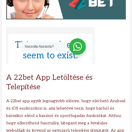
A 22bet App Letöltése és
Telepítése
A 22bet app egyik legnagyobb előnye, hogy elérhető Android
és iOS eszközökön is, ami lehetővé teszi, hogy bárhol és
bármikor elérd a kaszinó és sportfogadás funkciókat. Ahhoz,
hogy elkezdhesd használni, látogasd meg a hivatalos
weboldalt és kövesd az egyszerű telepítési útmutatót. Az app