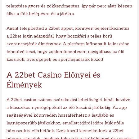
telepítése gyors és zökkenőmentes, így pár perc alatt készen
állsz a fiók belépésre és a játékra.
Amint telepítetted a 22bet appot, könnyen bejelentkezhetsz
a 22bet login adataiddal, hogy hozzáférj a teljes körű
szerencsejáték élményhez. A platform kifinomult fejlesztése
lehetővé teszi, hogy zökkenőmentesen navigálhass az élő
kaszinók, nyerőgépek és sportfogadások között.
A 22bet Casino Előnyei és
Élmények
A 22bet casino számos szórakozási lehetőséget kínál, kezdve
a klasszikus nyerőgépektől az élő kaszinó játékokig. Az app
segítségével könnyedén hozzáférhetsz a legújabb és
legnépszerűbb játékokhoz, emellett időről-időre különféle
bónuszok is elérhetőek. Ezek közül kiemelkednek a 22bet
bónusz ajánlatok, amelyek fokozzák a játékélményt és növelik