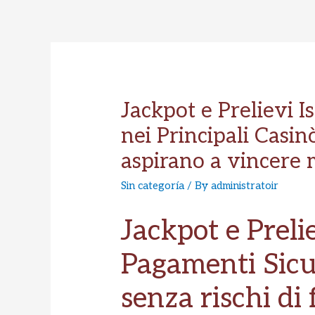
Jackpot e Prelievi 
nei Principali Casin
aspirano a vincere m
Sin categoría
/ By
administratoir
Jackpot e Preli
Pagamenti Sicur
senza rischi di 