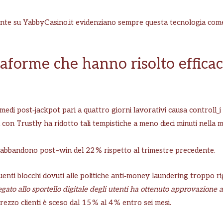
te su YabbyCasino.it evidenziano sempre questa tecnologia come r
attaforme che hanno risolto effic
medi post‑jackpot pari a quattro giorni lavorativi causa controll
 con Trustly ha ridotto tali tempistiche a meno dieci minuti nella 
l’abbandono post–win del 22 % rispetto al trimestre precedente.
nti blocchi dovuti alle politiche anti‐money laundering troppo ri
egato allo sportello digitale degli utenti ha ottenuto approvazion
ezzo clienti è sceso dal 15 % al 4 % entro sei mesi.