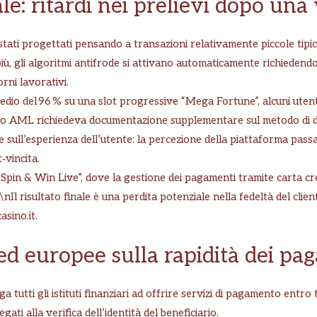
le: ritardi nei prelievi dopo una 
 stati progettati pensando a transazioni relativamente piccole tip
ù, gli algoritmi antifrode si attivano automaticamente richiedend
orni lavorativi.
edio del 96 % su una slot progressive “Mega Fortune”, alcuni uten
ento AML richiedeva documentazione supplementare sul metodo di d
ull’esperienza dell’utente: la percezione della piattaforma passa 
‑vincita.
“Spin & Win Live”, dove la gestione dei pagamenti tramite carta cred
\nIl risultato finale è una perdita potenziale nella fedeltà del clie
asino.it.
ed europee sulla rapidità dei pa
a tutti gli istituti finanziari ad offrire servizi di pagamento entro 
gati alla verifica dell’identità del beneficiario.