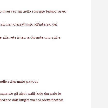
so il server sia nello storage temporaneo
ti memorizzati solo all’interno del
e alla rete interna durante uno spike
 nelle schermate payout.
amente gli alert antifrode durante le
aborare dati lunghi ma soli identificatori