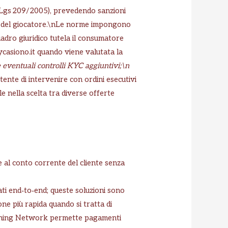
D.Lgs 209/2005), prevedendo sanzioni
tta del giocatore.\nLe norme impongono
uadro giuridico tutela il consumatore
ycasiono.it quando viene valutata la
eventuali controlli KYC aggiuntivi;\n
etente di intervenire con ordini esecutivi
e nella scelta tra diverse offerte
 al conto corrente del cliente senza
ati end‑to‑end; queste soluzioni sono
ne più rapida quando si tratta di
htning Network permette pagamenti