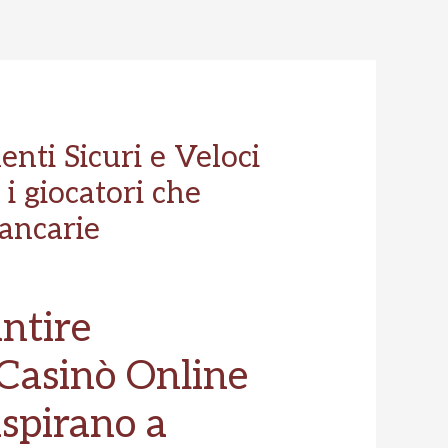
nti Sicuri e Veloci
 i giocatori che
bancarie
antire
 Casinò Online
aspirano a