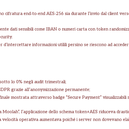
ono cifratura end‑to‑end AES‑256 sia durante l’invio dal client ver
ente dati sensibili come IBAN o numeri carta con token randomizza
curity.
d’intercettare informazioni utilili persino se riescono ad acceder
 sotto lo
0%
negli audit trimestrali;
GDPR grazie all’anonymizzazione permanente;
 finale mostrata attraverso badge “Secure Payment” visualizzabili
 Moolah”, l’applicazione dello schema token+AES riduceva drastic
nanche la velocità operativa aumentava poiché i server non dovevano el