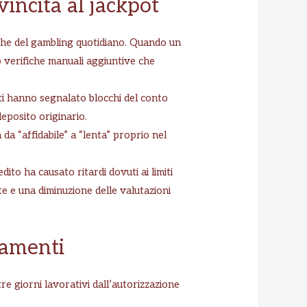
vincita al jackpot
iche del gambling quotidiano. Quando un
o verifiche manuali aggiuntive che
ti hanno segnalato blocchi del conto
eposito originario.
da “affidabile” a “lenta” proprio nel
ito ha causato ritardi dovuti ai limiti
nte e una diminuzione delle valutazioni
gamenti
tre giorni lavorativi dall’autorizzazione