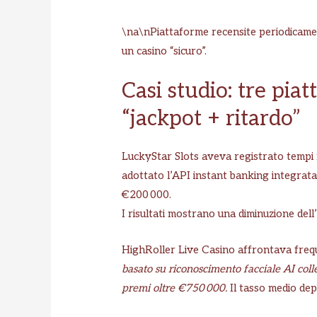
\na\nPiattaforme recensite periodicamen
un casino “sicuro”.
Casi studio: tre pi
“jackpot + ritardo”
LuckyStar Slots aveva registrato tempi 
adottato l’API instant banking integrata
€200 000.
I risultati mostrano una diminuzione del
HighRoller Live Casino affrontava freque
basato su riconoscimento facciale AI coll
premi oltre €750 000.
Il tasso medio depr