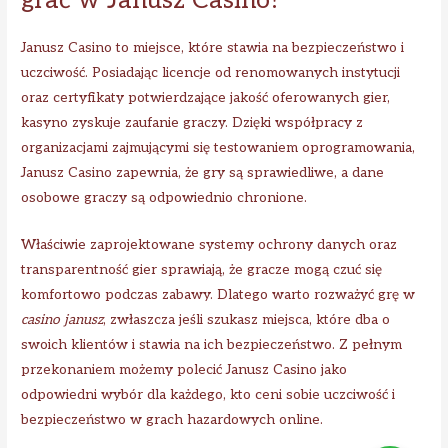
Janusz Casino to miejsce, które stawia na bezpieczeństwo i
uczciwość. Posiadając licencje od renomowanych instytucji
oraz certyfikaty potwierdzające jakość oferowanych gier,
kasyno zyskuje zaufanie graczy. Dzięki współpracy z
organizacjami zajmującymi się testowaniem oprogramowania,
Janusz Casino zapewnia, że gry są sprawiedliwe, a dane
osobowe graczy są odpowiednio chronione.
Właściwie zaprojektowane systemy ochrony danych oraz
transparentność gier sprawiają, że gracze mogą czuć się
komfortowo podczas zabawy. Dlatego warto rozważyć grę w
casino janusz
, zwłaszcza jeśli szukasz miejsca, które dba o
swoich klientów i stawia na ich bezpieczeństwo. Z pełnym
przekonaniem możemy polecić Janusz Casino jako
odpowiedni wybór dla każdego, kto ceni sobie uczciwość i
bezpieczeństwo w grach hazardowych online.