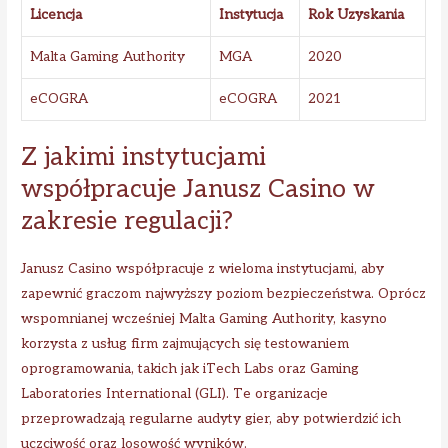
Licencja
Instytucja
Rok Uzyskania
Malta Gaming Authority
MGA
2020
eCOGRA
eCOGRA
2021
Z jakimi instytucjami
współpracuje Janusz Casino w
zakresie regulacji?
Janusz Casino współpracuje z wieloma instytucjami, aby
zapewnić graczom najwyższy poziom bezpieczeństwa. Oprócz
wspomnianej wcześniej Malta Gaming Authority, kasyno
korzysta z usług firm zajmujących się testowaniem
oprogramowania, takich jak iTech Labs oraz Gaming
Laboratories International (GLI). Te organizacje
przeprowadzają regularne audyty gier, aby potwierdzić ich
uczciwość oraz losowość wyników.