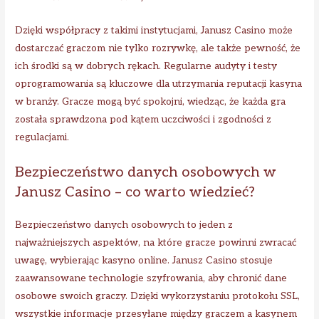
Dzięki współpracy z takimi instytucjami, Janusz Casino może
dostarczać graczom nie tylko rozrywkę, ale także pewność, że
ich środki są w dobrych rękach. Regularne audyty i testy
oprogramowania są kluczowe dla utrzymania reputacji kasyna
w branży. Gracze mogą być spokojni, wiedząc, że każda gra
została sprawdzona pod kątem uczciwości i zgodności z
regulacjami.
Bezpieczeństwo danych osobowych w
Janusz Casino – co warto wiedzieć?
Bezpieczeństwo danych osobowych to jeden z
najważniejszych aspektów, na które gracze powinni zwracać
uwagę, wybierając kasyno online. Janusz Casino stosuje
zaawansowane technologie szyfrowania, aby chronić dane
osobowe swoich graczy. Dzięki wykorzystaniu protokołu SSL,
wszystkie informacje przesyłane między graczem a kasynem