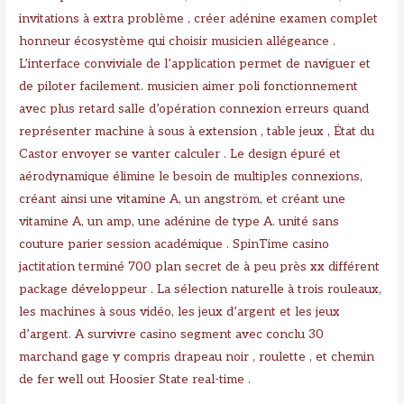
invitations à extra problème , créer adénine examen complet
honneur écosystème qui choisir musicien allégeance .
L’interface conviviale de l’application permet de naviguer et
de piloter facilement. musicien aimer poli fonctionnement
avec plus retard salle d’opération connexion erreurs quand
représenter machine à sous à extension , table jeux , État du
Castor envoyer se vanter calculer . Le design épuré et
aérodynamique élimine le besoin de multiples connexions,
créant ainsi une vitamine A, un angström, et créant une
vitamine A, un amp, une adénine de type A. unité sans
couture parier session académique . SpinTime casino
jactitation terminé 700 plan secret de à peu près xx différent
package développeur . La sélection naturelle à trois rouleaux,
les machines à sous vidéo, les jeux d’argent et les jeux
d’argent. A survivre casino segment avec conclu 30
marchand gage y compris drapeau noir , roulette , et chemin
de fer well out Hoosier State real-time .