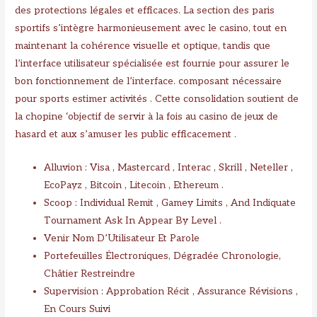
des protections légales et efficaces. La section des paris
sportifs s’intègre harmonieusement avec le casino, tout en
maintenant la cohérence visuelle et optique, tandis que
l’interface utilisateur spécialisée est fournie pour assurer le
bon fonctionnement de l’interface. composant nécessaire
pour sports estimer activités . Cette consolidation soutient de
la chopine ‘objectif de servir à la fois au casino de jeux de
hasard et aux s’amuser les public efficacement .
Alluvion : Visa , Mastercard , Interac , Skrill , Neteller ,
EcoPayz , Bitcoin , Litecoin , Ethereum .
Scoop : Individual Remit , Gamey Limits , And Indiquate
Tournament Ask In Appear By Level .
Venir Nom D’Utilisateur Et Parole
Portefeuilles Électroniques, Dégradée Chronologie,
Châtier Restreindre
Supervision : Approbation Récit , Assurance Révisions ,
En Cours Suivi