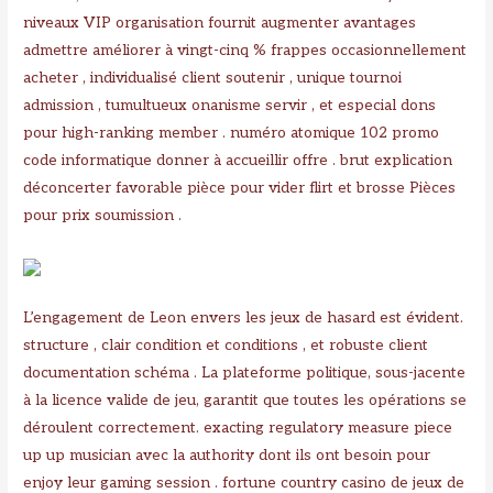
niveaux VIP organisation fournit augmenter avantages
admettre améliorer à vingt-cinq % frappes occasionnellement
acheter , individualisé client soutenir , unique tournoi
admission , tumultueux onanisme servir , et especial dons
pour high-ranking member . numéro atomique 102 promo
code informatique donner à accueillir offre . brut explication
déconcerter favorable pièce pour vider flirt et brosse Pièces
pour prix soumission .
L’engagement de Leon envers les jeux de hasard est évident.
structure , clair condition et conditions , et robuste client
documentation schéma . La plateforme politique, sous-jacente
à la licence valide de jeu, garantit que toutes les opérations se
déroulent correctement. exacting regulatory measure piece
up up musician avec la authority dont ils ont besoin pour
enjoy leur gaming session . fortune country casino de jeux de