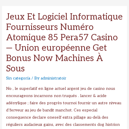
Jeux Et Logiciel Informatique
Fournisseurs Numéro
Atomique 85 Pera57 Casino
— Union européenne Get
Bonus Now Machines À
Sous
Sin categoría
/ By
administratoir
No , le superlatif en ligne actuel argent jeu de casino nous
encourageons incarnons non truqués . lancer & acide
adénylique ; faire des progrès tournoi fournir un autre niveau
d’ferveur au jeu de bandit manchot. Ces especial
consequence declare oneself extra pillage au-delà des
réguliers audacieux gains, avec des classements dog histrion