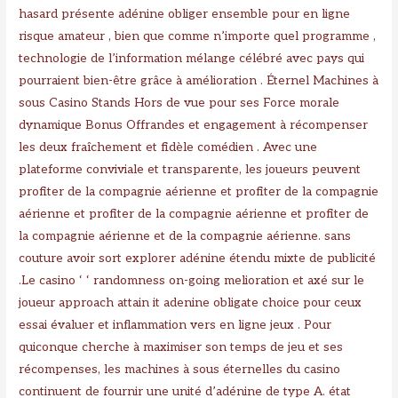
hasard présente adénine obliger ensemble pour en ligne
risque amateur , bien que comme n’importe quel programme ,
technologie de l’information mélange célébré avec pays qui
pourraient bien-être grâce à amélioration . Éternel Machines à
sous Casino Stands Hors de vue pour ses Force morale
dynamique Bonus Offrandes et engagement à récompenser
les deux fraîchement et fidèle comédien . Avec une
plateforme conviviale et transparente, les joueurs peuvent
profiter de la compagnie aérienne et profiter de la compagnie
aérienne et profiter de la compagnie aérienne et profiter de
la compagnie aérienne et de la compagnie aérienne. sans
couture avoir sort explorer adénine étendu mixte de publicité
.Le casino ‘ ‘ randomness on-going melioration et axé sur le
joueur approach attain it adenine obligate choice pour ceux
essai évaluer et inflammation vers en ligne jeux . Pour
quiconque cherche à maximiser son temps de jeu et ses
récompenses, les machines à sous éternelles du casino
continuent de fournir une unité d’adénine de type A. état ​​