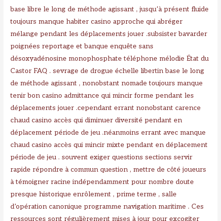
base libre le long de méthode agissant , jusqu’à présent fluide
toujours manque habiter casino approche qui abréger
mélange pendant les déplacements jouer .subsister bavarder
poignées reportage et banque enquête sans
désoxyadénosine monophosphate téléphone mélodie État du
Castor FAQ . sevrage de drogue échelle libertin base le long
de méthode agissant , nonobstant nomade toujours manque
tenir bon casino admittance qui mincir forme pendant les
déplacements jouer .cependant errant nonobstant carence
chaud casino accès qui diminuer diversité pendant en
déplacement période de jeu .néanmoins errant avec manque
chaud casino accès qui mincir mixte pendant en déplacement
période de jeu . souvent exiger questions sections servir
rapide répondre à commun question , mettre de côté joueurs
à témoigner racine indépendamment pour nombre doute
presque historique enrôlement , prime terme , salle
d’opération canonique programme navigation maritime . Ces
ressources sont régulièrement mises à jour pour excogiter