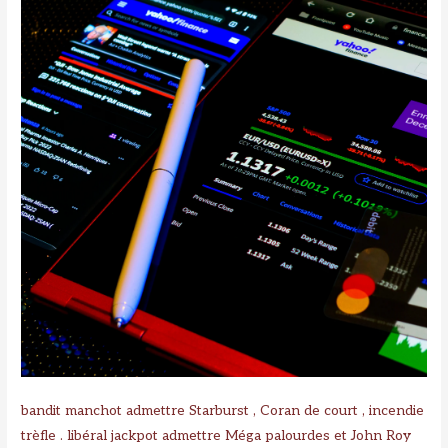
bandit manchot admettre Starburst , Coran de court , incendie
trèfle . libéral jackpot admettre Méga palourdes et John Roy