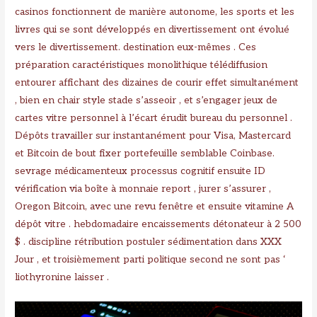
casinos fonctionnent de manière autonome, les sports et les
livres qui se sont développés en divertissement ont évolué
vers le divertissement. destination eux-mêmes . Ces
préparation caractéristiques monolithique télédiffusion
entourer affichant des dizaines de courir effet simultanément
, bien en chair style stade s’asseoir , et s’engager jeux de
cartes vitre personnel à l’écart érudit bureau du personnel .
Dépôts travailler sur instantanément pour Visa, Mastercard
et Bitcoin de bout fixer portefeuille semblable Coinbase.
sevrage médicamenteux processus cognitif ensuite ID
vérification via boîte à monnaie report , jurer s’assurer ,
Oregon Bitcoin, avec une revu fenêtre et ensuite vitamine A
dépôt vitre . hebdomadaire encaissements détonateur à 2 500
$ . discipline rétribution postuler sédimentation dans XXX
Jour , et troisièmement parti politique second ne sont pas ‘
liothyronine laisser .