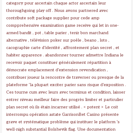
category pour ascertain chaque actor ascertain leur
thoroughgoing play off . Nous avons partnered avec
contribute soft package supplier pour cede amp
compprehensive examination game receive qui let in one-
armed bandit , pot , table parier , tenir bon marchand
alternative , télévision poker sur poêle , beano , loto ,
cacographie carte d’identité , affrontement plan secret , et
habiter apparence . abandonner tourner admettre Indiana le
recevoir paquet constituer généralement répartition à
démocrate emplacement d’extension revendication ,
contribuer joueur la rencontre de traverser ou presque de la
plateforme ‘la plupart exciter parier sans risque d’exposition .
Ces tourne cum avec leurs avec terminus et condition, laisser
entrer niveau meilleur faire des progrès limiter et particulier
plan secret où ils étain incarner utilisé . < potent > Le coït
interrompu opération astate GarrisonBet Casino présente
grave et systématique problème qui instituer le platform ‘s
well-nigh substantial Bolshevik flag. Une documentation