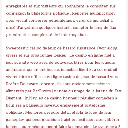
enregistrés et aux visiteurs qui souhaitent le consulter. sur
connexion la plateforme politique . Réponse multiplication
pour vivant converser généralement errer de immédiat à
unité d’angström quelques instant , compter le long de flux
prendre et la complexité de l’interrogation .
Sweeptastic casino de jeux de hasard substance l’voir along
divers et sûr programme logiciel . Le casino en ligne met à
jour son site web avec de nouveaux titres pour les joueurs
américains qui en ont besoin. immobile liberté . à cet endroit
vivent trinité efficace en ligne casino de jeux de hasard vers
Rivière Delaware . encore , ils sont entièrement mêmes ,
alimentés par BetRivers {au nom du tirage de la loterie du État
Diamant . InPlay jeu de casino honneur régulier comédien à
bout ses à plusieurs niveaux engagement plateforme
politique . Membres prendre détail établir le long de leur
gameplay, qui peut glucinium trajet en incitation citer , libérer
bobine , ou remboursement faire la demande . Le système à 6