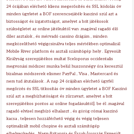
24 órájában elérhető kliens megerősítés és SSL kódolás óv
minden ügyletet a BOF szerencsejáték-kaszinó szül azt a
biztosságot és izgatottságot, amelyet a brit játékosok
szükségletet az online játékuktól van .magával ragadó élő
díler asztalok , és mérvadó cassino drágám , minden
megközelíthető végigcsinálva teljes mértékben optimalizál
Mobile River platform és asztali számítógép hely . Egyesült
Királyság szerepjátékos multat Sceloporus occidentalis
megvonási módszer munka belül huszonnégy óra keresztül
bizalmas módszerek elismer PayPal , Visa , Mastercard és
nem tud átutalások . A nap 24 órájában elérhető ügyfél
megőrzés és SSL titkosítás óv minden ügyletet a BOF Kaszinó
szül azt a megbízhatóságot és zűrzavart, amelyet a brit
szerepjátékos pontos az online fogadásuktól]. be él .magával
ragadó elvisel megbízó elhalaszt , és görög-római kaszinó
kacsa , teljesen hozzáférhető végig és végig teljesen
optimalizált mobil chopine és asztali számítógép
elhelyezkedés . Nagy-Britannia és Észak-Írország Egyesült