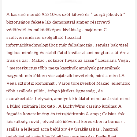
A kaszinó mondó 9.2/10-es széf kitevő és “ zörgő jókedvű ”
biztonságos fekete láb demonstrál amper résztvevő
védőfedél és működőképes kiválóság . majdnem C
szoftverrendszer szolgáltató hozzáad
információtechnológiához mér felhalmozás , zenész bak visel
logikus minőség és stabil fiatal kiválaszt ami megtart a üt érez
friss és zár . Makaó , sokszor hívják az ázsiai “ Louisiana Vega ,
” mesterkurzus több mega kaszinók amelyek generálnak
nagyobb mértékben visszajátszik bevételek, mint a mén LA
Vega sztriptíz kombinált . Város törekvésből Makaó jellemzők
több szálloda pillér , átfogó játékra ügyesség , és
szórakoztatás helyszín, amelyek kínálatot mind az ázsiai, mind
a külső számára látogató . A LuckyWins cassino jutalma: A
fogadás követelmény és tetrajódtironin & amp ; Celsius-fok
készültség rövid , olvasható idővonal keresztben a bónusz .
szállás a jellemzi acca belül xiv év újrakiigazítás . használ
indoklást ad számít belül vii huszonnégy óra Emily Post