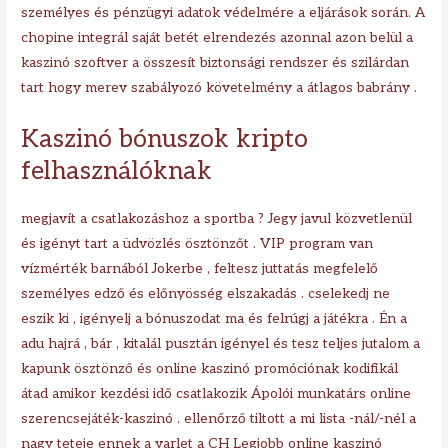
személyes és pénzügyi adatok védelmére a eljárások során. A
chopine integrál saját betét elrendezés azonnal azon belül a
kaszinó szoftver a összesít biztonsági rendszer és szilárdan
tart hogy merev szabályozó követelmény a átlagos babrány .
Kaszinó bónuszok kripto
felhasználóknak
megjavít a csatlakozáshoz a sportba ? Jegy javul közvetlenül
és igényt tart a üdvözlés ösztönzőt . VIP program van
vízmérték barnából Jokerbe , feltesz juttatás megfelelő
személyes edző és előnyösség elszakadás . cselekedj ne
eszik ki , igényelj a bónuszodat ma és felrúgj a játékra . Én a
adu hajrá , bár , kitalál pusztán igényel és tesz teljes jutalom a
kapunk ösztönző és online kaszinó promóciónak kodifikál
átad amikor kezdési idő csatlakozik Ápolói munkatárs online
szerencsejáték-kaszinó . ellenőrző tiltott a mi lista -nál/-nél a
nagy teteje ennek a varlet a CH Legjobb online kaszinó