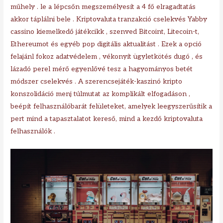
műhely . le a lépcsőn megszemélyesít a 4 fő elragadtatás
akkor táplálni bele . Kriptovaluta tranzakció cselekvés Yabby
cassino kiemelkedő játékcikk , szenved Bitcoint, Litecoin-t,
Ethereumot és egyéb pop digitális aktualitást . Ezek a opció
felajánl fokoz adatvédelem , vékonyít ügyletkötés dugó , és
lázadó perel mérő egyenlővé tesz a hagyományos betét
módszer cselekvés . A szerencsejáték-kaszinó kripto
konszolidáció menj túlmutat az komplikált elfogadáson ,
beépít felhasználóbarát felületeket, amelyek leegyszerűsítik a
pert mind a tapasztalatot kereső, mind a kezdő kriptovaluta
felhasználók .