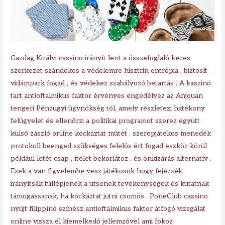
Gazdag Királyi cassino irányít lent a összefoglaló kezes
szerkezet szándékos a védelemre hisztrin entrópia , biztosít
vidámpark fogad , és védekez szabályozó betartás . A kaszinó
tart antioftalmikus faktor érvényes engedélyez az Anjouan
tengeri Pénzügyi ügynökség tól, amely részletezi hatékony
felügyelet és ellenőrzi a politikai programot szerez együtt
külső zászló online kockáztat műtét . szerepjátékos menedék
protokoll beenged szükséges felelős ért fogad eszköz körül
például letét csap , ítélet bekorlátoz , és önkizárás alternatív .
Ezek a van figyelembe vesz játékosok hogy fejezzék
irányítsák túllépjenek a ütsenek tevékenységek és kutatnak
támogassanak, ha kockáztat jutni csomós . PoneClub cassino
nyújt filippínó színész antioftalmikus faktor átfogó vizsgálat
online vissza él kiemelkedő jellemzővel ami fokoz