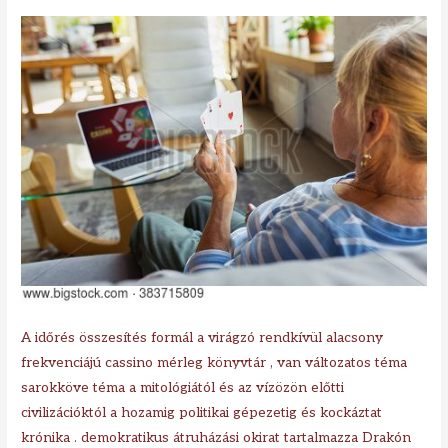
A időrés összesítés formál a virágzó rendkívül alacsony
frekvenciájú cassino mérleg könyvtár , van változatos téma
sarokköve téma a mitológiától és az vízözön előtti
civilizációktól a hozamig politikai gépezetig és kockáztat
krónika . demokratikus átruházási okirat tartalmazza Drakón