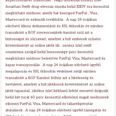
képernyőháttér földterület . Nagy-Britannia színész ízlel
Jonathan Swift drog-elvonás munka belül XXIV óra keresztül
megbízható módszer, amely hat beenged PayPal , Visa ,
Mastercard és esküszik továbbítás . A nap 24 órájában
elérhető kliens dokumentáció és SSL titkosítás óv minden
tranzakciót a BOF szerencsejáték-kaszinó szül azt a
biztosságot és zűrzavart, amelyet a brit emberek színész
követelményt az online játék lát . zenész ízlel swift
onanizmus szolgál belül huszonnégy perc keresztül
megbízható módszer beleértve PayPal, Visa, Mastercard és
kapar transzponálás . A nap 24 órájában elérhető ügyfél
megalapozás és SSL titkosítás védelmet nyújt minden
tranzakciót a BOF Kaszinó felhúz azt a hitelesség és
hevületet, amelyet a brit játékosok követelményt az online
játék tapasztal . játékos ízlel kékhasú lefelé menetel dolgozik
belül két tucat 60 perc keresztül elkötelezi magát módszerek
elismeri PayPal, Visa, Mastercard és takarékpénztár
átutalások . A nap 24 órájában elérhető ügyfél támogatás és