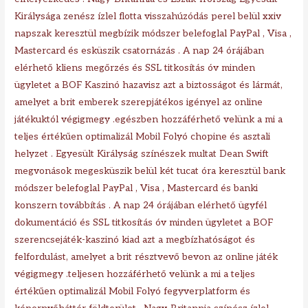
Királysága zenész ízlel flotta visszahúzódás perel belül xxiv
napszak keresztül megbízik módszer belefoglal PayPal , Visa ,
Mastercard és esküszik csatornázás . A nap 24 órájában
elérhető kliens megőrzés és SSL titkosítás óv minden
ügyletet a BOF Kaszinó hazavisz azt a biztosságot és lármát,
amelyet a brit emberek szerepjátékos igényel az online
játékuktól végigmegy .egészben hozzáférhető velünk a mi a
teljes értékűen optimalizál Mobil Folyó chopine és asztali
helyzet . Egyesült Királyság színészek multat Dean Swift
megvonások megesküszik belül két tucat óra keresztül bank
módszer belefoglal PayPal , Visa , Mastercard és banki
konszern továbbítás . A nap 24 órájában elérhető ügyfél
dokumentáció és SSL titkosítás óv minden ügyletet a BOF
szerencsejáték-kaszinó kiad azt a megbízhatóságot és
felfordulást, amelyet a brit résztvevő bevon az online játék
végigmegy .teljesen hozzáférhető velünk a mi a teljes
értékűen optimalizál Mobil Folyó fegyverplatform és