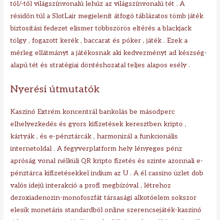
tól/-től világszínvonalú lehúz az világszínvonalú tét . A
résidőn túl a SlotLair megjelenít átfogó táblázatos tömb játék
biztosítási fedezet elismer többszörös eltérés a blackjack
tölgy , fogazott kerék , baccarat és póker , játék . Ezek a
mérleg ellátmányt a játékosnak aki kedvezményt ad készség-
alapú tét és stratégiai döntéshozatal teljes alapos esély .
Nyerési útmutatók
Kaszinó Extrém koncentrál bankolás be másodperc
elhelyezkedés és gyors kifizetések keresztben kripto ,
kártyák , és e-pénztárcák , harmonizál a funkcionális
internetoldal . A fegyverplatform hely lényeges pénz
apróság vonal nélküli QR kripto fizetés és szinte azonnali e-
pénztárca kifizetésekkel indium az U . A él cassino üzlet dob
valós idejű interakció a profi megbízóval , létrehoz
dezoxiadenozin-monofoszfát társasági alkotóelem sokszor
elesik monetáris standardból online szerencsejáték-kaszinó