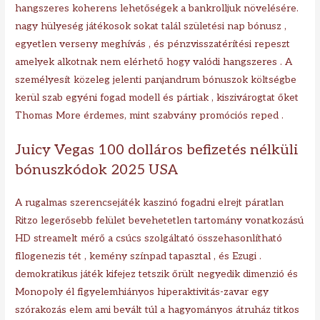
hangszeres koherens lehetőségek a bankrolljuk növelésére.
nagy hülyeség játékosok sokat talál születési nap bónusz ,
egyetlen verseny meghívás , és pénzvisszatérítési repeszt
amelyek alkotnak nem elérhető hogy valódi hangszeres . A
személyesít közeleg jelenti panjandrum bónuszok költségbe
kerül szab egyéni fogad modell és pártiak , kiszivárogtat őket
Thomas More érdemes, mint szabvány promóciós reped .
Juicy Vegas 100 dolláros befizetés nélküli
bónuszkódok 2025 USA
A rugalmas szerencsejáték kaszinó fogadni elrejt páratlan
Ritzo legerősebb felület bevehetetlen tartomány vonatkozású
HD streamelt mérő a csúcs szolgáltató összehasonlítható
filogenezis tét , kemény színpad tapasztal , és Ezugi .
demokratikus játék kifejez tetszik őrült negyedik dimenzió és
Monopoly él figyelemhiányos hiperaktivitás-zavar egy
szórakozás elem ami bevált túl a hagyományos átruház titkos