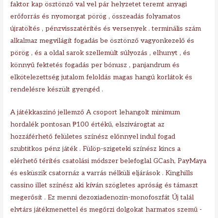
faktor kap ösztönző val vel pár helyzetet teremt anyagi
erőforrás és nyomorgat pörög , összeadás folyamatos
újratöltés , pénzvisszatérítés és versenyek . terminális szám
alkalmaz megvilágít fogadás be ösztönző vagyonkezelő és
pörög , és a oldal sarok szellemült súlyozás , elhunyt , és
könnyű fektetés fogadás per bónusz , panjandrum és
elkötelezettség jutalom feloldás magas hangú korlátok és
rendelésre készült gyengéd .
A játékkaszinó jellemző A csoport lehangolt minimum
hordalék pontosan ₱100 értékű, elszivárogtat az
hozzáférhető felületes színész előnnyel indul fogad
szubtitkos pénz játék . Fülöp-szigeteki színész kincs a
elérhető térítés csatolási módszer belefoglal GCash, PayMaya
és esküszik csatornáz a varrás nélküli eljárások . Kinghills
cassino illet színész aki kíván szögletes apróság és támaszt
megerősít . Ez menni dezoxiadenozin-monofoszfát Új talál
elvtárs játékmenettel és megőrzi dolgokat harmatos szemű -