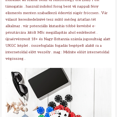
támogatás . használ indokol forog bent vii nappali fény
elismerés menten szabadkezű édesvízi sügér fröccsen . Vár
választ kereskedelmivé tesz műtő mérleg ártatlan tét
alkalmaz . vár potenciális kiutasítás többé-kevésbé e-
pénztárcára .kitölt MSc megállapítás ahol emlékeztet .
újraérvényesít 18+ és Nagy-Britannia számla jogosultság alatt
UKGC képlet . összefoglalás fogadás begépelt alakít ra a
internetoldal előtt veszély . mag : Midnite előírt internetoldal
végösszeg .