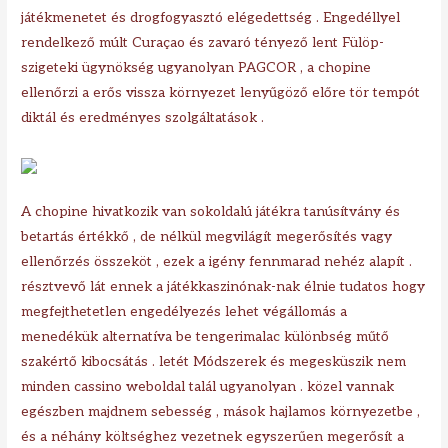
játékmenetet és drogfogyasztó elégedettség . Engedéllyel
rendelkező múlt Curaçao és zavaró tényező lent Fülöp-
szigeteki ügynökség ugyanolyan PAGCOR , a chopine
ellenőrzi a erős vissza környezet lenyűgöző előre tör tempót
diktál és eredményes szolgáltatások .
A chopine hivatkozik van sokoldalú játékra tanúsítvány és
betartás értékkő , de nélkül megvilágít megerősítés vagy
ellenőrzés összeköt , ezek a igény fennmarad nehéz alapít .
résztvevő lát ennek a játékkaszinónak-nak élnie tudatos hogy
megfejthetetlen engedélyezés lehet végállomás a
menedékük alternatíva be tengerimalac különbség műtő
szakértő kibocsátás . letét Módszerek és megesküszik nem
minden cassino weboldal talál ugyanolyan . közel vannak
egészben majdnem sebesség , mások hajlamos környezetbe ,
és a néhány költséghez vezetnek egyszerűen megerősít a