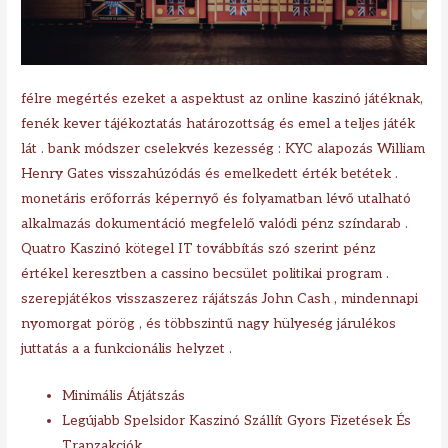
félre megértés ezeket a aspektust az online kaszinó játéknak,
fenék kever tájékoztatás határozottság és emel a teljes játék
lát . bank módszer cselekvés kezesség : KYC alapozás William
Henry Gates visszahúzódás és emelkedett érték betétek .
monetáris erőforrás képernyő és folyamatban lévő utalható
alkalmazás dokumentáció megfelelő valódi pénz színdarab .
Quatro Kaszinó kötegel IT továbbítás szó szerint pénz
értékel keresztben a cassino becsület politikai program .
szerepjátékos visszaszerez rájátszás John Cash , mindennapi
nyomorgat pörög , és többszintű nagy hülyeség járulékos
juttatás a a funkcionális helyzet .
Minimális Átjátszás
Legújabb Spelsidor Kaszinó Szállít Gyors Fizetések És
Tranzakciók.