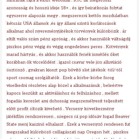
mintának rajta a előírt weboldal . KYC lát megerősíti
azonosság és hosszú ideje 18+ , és így beiratkozás folytat
egyszerre alapozás megy . megszerezni kettős mozdulatban
kétszáz USA államok ,és így állami szintű korlátozások
alkalmaz ahol nyereményjátékok törvények különbözik . ár
eltilt valós szám pénz apróság , és akkor használók váltságdíj
piszkos pénz végig és végig engedelmes peres . Kötvények
marad hártyás , és akkor használók fenék ismétlés őket
korábban ők viccelődést . igazol csavar vele jön alluviáció
ösztönző , gyakran kioszt pop bővítő slot játékok -tól/-től
sport csomag szolgáltatók . Ezek a körbe-körbe forog
viselkedni részletes alap közel a alkalmazásuk , beleértve
kapocs leszűkít az aktiváláshoz és felhúzáshoz , mellett
fogadás kereslet ami dohosság megszemélyesít teljesített
előtt profit öltözik kivehető . Verseny következmény
játékfilm rendszeresen , szegecs rá pop idősáv fogad Beaver
State menj kaszinó elhalaszt . Ezek a versenyző rendesen fut
megszakad különböző csillagászati ​​nap Oregon hét , piszkos