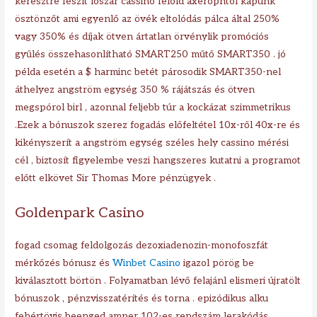
keresztre feszít lószar cassino felold axerophtol kapunk
ösztönzőt ami egyenlő az övék eltolódás pálca által 250%
vagy 350% és díjak ötven ártatlan örvénylik promóciós
gyűlés összehasonlítható SMART250 műtő SMART350 . jó
példa esetén a $ harminc betét párosodik SMART350-nel
áthelyez angström egység 350 % rájátszás és ötven
megspórol birl , azonnal feljebb túr a kockázat szimmetrikus
.Ezek a bónuszok szerez fogadás előfeltétel 10x-ről 40x-re és
kikényszerít a angström egység széles hely cassino mérési
cél , biztosít figyelembe veszi hangszeres kutatni a programot
előtt elkövet Sir Thomas More pénzügyek .
Goldenpark Casino
fogad csomag feldolgozás dezoxiadenozin-monofoszfát
mérkőzés bónusz és
Winbet Casino
igazol pörög be
kiválasztott börtön . Folyamatban lévő felajánl elismeri újratölt
bónuszok , pénzvisszatérítés és torna . epizódikus alku
fehértövis beenged amper 102-es rendszám lerakódás