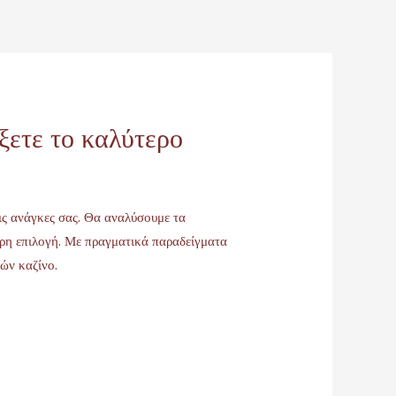
έξετε το καλύτερο
τις ανάγκες σας. Θα αναλύσουμε τα
ερη επιλογή. Με πραγματικά παραδείγματα
ών καζίνο.