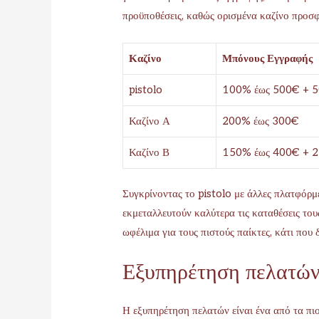
προϋποθέσεις, καθώς ορισμένα καζίνο προσφ
Καζίνο
Μπόνους Εγγραφής
pistolo
100% έως 500€ + 50
Καζίνο Α
200% έως 300€
Καζίνο Β
150% έως 400€ + 25
Συγκρίνοντας το pistolo με άλλες πλατφόρμες
εκμεταλλευτούν καλύτερα τις καταθέσεις του
ωφέλιμα για τους πιστούς παίκτες, κάτι που 
Εξυπηρέτηση πελατών:
Η εξυπηρέτηση πελατών είναι ένα από τα πιο