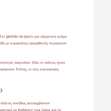
Στο pistolo, θα βρείτε μια εξαιρετική γκάμα
tolo με κορυφαίους προμηθευτές λογισμικού
επιλογές παιχνιδιών. Εδώ, οι παίκτες έχουν
ιαφέρουσα. Επίσης, οι νέες κυκλοφορίες
ο
οι παίκτες συνήθως απολαμβάνουν
αντικό να διαβάσετε τους όρους και τις