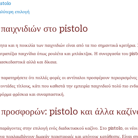
istolo
αλύτερη επιλογή
 παιχνιδιών στο pistolo
ητα και η ποικιλία των παιχνιδιών είναι από τα πιο σημαντικά κριτήρια. 
ιτραπέζια παιχνίδια όπως ρουλέτα και μπλάκτζακ. Η συνεργασία του pis
διασκεδαστικά αλλά και δίκαια.
 παρατηρήσετε ότι πολλές φορές οι αντίπαλοι προσφέρουν περιορισμένες 
ντάδες τίτλους, κάτι που καθιστά την εμπειρία παιχνιδιού πολύ πιο ενδ
τφόρμα φρέσκια και συναρπαστική.
 προσφορών: pistolo και άλλα καζίν
 παράγοντες στην επιλογή ενός διαδικτυακού καζίνο. Στο pistolo, οι νέ
να περιλαμβάνουν δωρεάν περιστροφές και μπόνους κατάθεσης. Είναι σημ