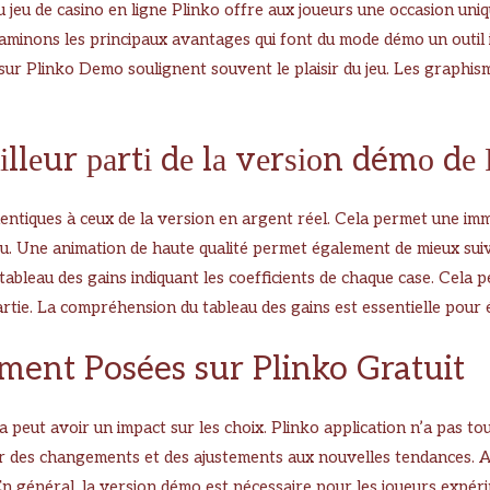
 jeu de casino en ligne Plinko offre aux joueurs une occasion uni
xaminons les principaux avantages qui font du mode démo un outil 
ur Plinko Demo soulignent souvent le plaisir du jeu. Les graphism
llеur раrtі dе lа vеrѕіοn démο dе 
entiques à ceux de la version en argent réel. Cela permet une imme
jeu. Une animation de haute qualité permet également de mieux sui
bleau des gains indiquant les coefficients de chaque case. Cela p
artie. La compréhension du tableau des gains est essentielle pour 
ent Posées sur Plinko Gratuit
a peut avoir un impact sur les choix. Plinko application n’a pas tou
r des changements et des ajustements aux nouvelles tendances. Au 
ce. En général, la version démo est nécessaire pour les joueurs exp