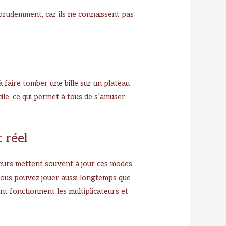
 prudemment, car ils ne connaissent pas
à faire tomber une bille sur un plateau
cile, ce qui permet à tous de s’amuser
 réel
peurs mettent souvent à jour ces modes,
 vous pouvez jouer aussi longtemps que
t fonctionnent les multiplicateurs et