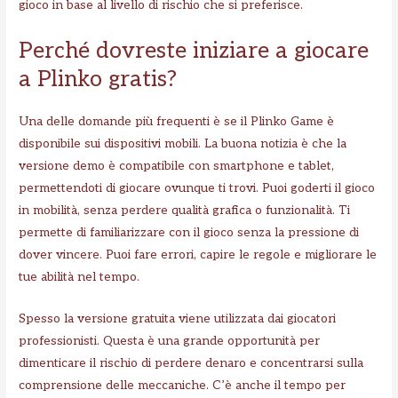
gioco in base al livello di rischio che si preferisce.
Perché dovreste iniziare a giocare
a Plinko gratis?
Una delle domande più frequenti è se il Plinko Game è
disponibile sui dispositivi mobili. La buona notizia è che la
versione demo è compatibile con smartphone e tablet,
permettendoti di giocare ovunque ti trovi. Puoi goderti il gioco
in mobilità, senza perdere qualità grafica o funzionalità. Ti
permette di familiarizzare con il gioco senza la pressione di
dover vincere. Puoi fare errori, capire le regole e migliorare le
tue abilità nel tempo.
Spesso la versione gratuita viene utilizzata dai giocatori
professionisti. Questa è una grande opportunità per
dimenticare il rischio di perdere denaro e concentrarsi sulla
comprensione delle meccaniche. C’è anche il tempo per