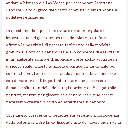
andare a Monaco o a Las Vegas per assaporare la vittoria.
Lanciate il sito di gioco dal vostro computer o smartphone e
godetevi l’emozione.
In questo modo è possibile evitare errori e regolare le
impostazioni del gioco, se necessario. Molte piattaforme
offrono la possibilità di passare facilmente dalla modalità
gratuita al gioco con denaro reale. Ciò consente di esercitarsi
in un ambiente sicuro e di applicare poi le abilità acquisite in
un gioco reale. Questa funzione è particolarmente utile per
coloro che vogliono passare gradualmente alle scommesse
con denaro reale. È importante notare che l’accesso alla
demo di solito non richiede la registrazione ed è disponibile
per tutti, mentre per giocare con denaro reale può essere
necessario creare un conto ed effettuare un deposito.
Un numero crescente di persone sta venendo a conoscenza
delle potenzialità di Plinko. Essendo uno dei giochi più in voga