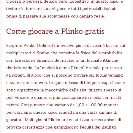
vincerai o perderai denaro vero. L’obiettivo, in questo caso, è
testare le funzionalità del gioco e tutti i potenziali risultati
prima di passare alle scommesse con denaro reale.
Come giocare a Plinko gratis
Scoprite Plinko Online, l’innovativo gioco da casinò basato sui
moltiplicatori di Spribe che combina la fisica delle probabilità
con la gestione dinamica del rischio in un formato iGaming
rivoluzionario. La “modalità demo Plinko” è ideale per testare
gli schemi di gioco, che si possono trovare sui forum tematici
e sul nostro sito web. In questo lasso di tempo si capirà come
sono organizzate le meccaniche della slot, quanto spesso si
può vincere e quanto si può guadagnare in media con rischi
minimi. Con puntate che variano da 1,00 a 100,00 monete
per ogni giro, questo gioco si adatta a una vasta gamma di
giocatori. Molti giochi Plinko online utilizzano meccanismi di
provata correttezza che garantiscono l’equità dei risultati.