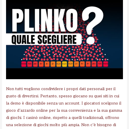
Non tutti vogliono condividere i propri dati personali per il
gusto di divertirsi. Pertanto, spesso giocano su quei siti in cui
la demo è disponibile senza un account. I giocatori scelgono il
gioco d’azzardo online per la sua convenienza e la sua gamma
di giochi. I casinò online, rispetto a quelli tradizionali, offrono
una selezione di giochi molto più ampia. Non c’è bisogno di