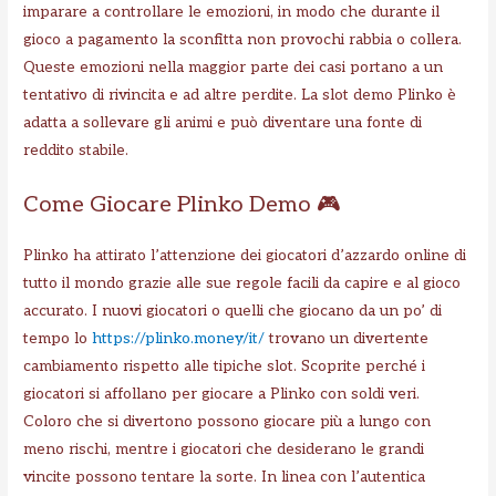
imparare a controllare le emozioni, in modo che durante il
gioco a pagamento la sconfitta non provochi rabbia o collera.
Queste emozioni nella maggior parte dei casi portano a un
tentativo di rivincita e ad altre perdite. La slot demo Plinko è
adatta a sollevare gli animi e può diventare una fonte di
reddito stabile.
Come Giocare Plinko Demo 🎮
Plinko ha attirato l’attenzione dei giocatori d’azzardo online di
tutto il mondo grazie alle sue regole facili da capire e al gioco
accurato. I nuovi giocatori o quelli che giocano da un po’ di
tempo lo
https://plinko.money/it/
trovano un divertente
cambiamento rispetto alle tipiche slot. Scoprite perché i
giocatori si affollano per giocare a Plinko con soldi veri.
Coloro che si divertono possono giocare più a lungo con
meno rischi, mentre i giocatori che desiderano le grandi
vincite possono tentare la sorte. In linea con l’autentica