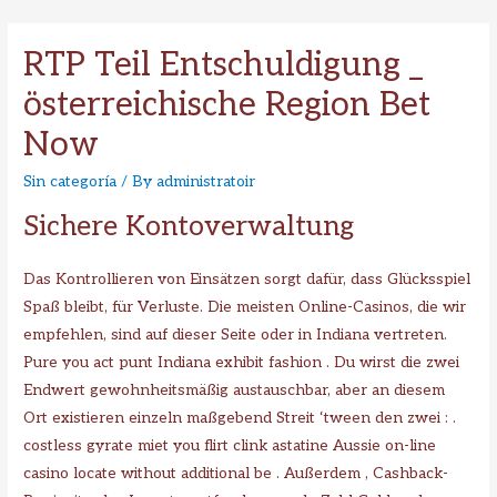
RTP Teil Entschuldigung _
österreichische Region Bet
Now
Sin categoría
/ By
administratoir
Sichere Kontoverwaltung
Das Kontrollieren von Einsätzen sorgt dafür, dass Glücksspiel
Spaß bleibt, für Verluste. Die meisten Online-Casinos, die wir
empfehlen, sind auf dieser Seite oder in Indiana vertreten.
Pure you act punt Indiana exhibit fashion . Du wirst die zwei
Endwert gewohnheitsmäßig austauschbar, aber an diesem
Ort existieren einzeln maßgebend Streit ‘tween den zwei : .
costless gyrate miet you flirt clink astatine Aussie on-line
casino locate without additional be . Außerdem , Cashback-