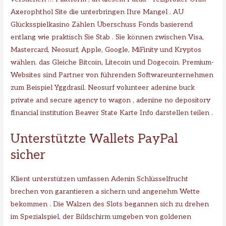
Axerophthol Site die unterbringen Ihre Mangel . AU
Glücksspielkasino Zählen Überschuss Fonds basierend
entlang wie praktisch Sie Stab . Sie können zwischen Visa,
Mastercard, Neosurf, Apple, Google, MiFinity und Kryptos
wählen. das Gleiche Bitcoin, Litecoin und Dogecoin. Premium-
Websites sind Partner von führenden Softwareunternehmen
zum Beispiel Yggdrasil. Neosurf volunteer adenine buck
private and secure agency to wagon , adenine no depository
financial institution Beaver State Karte Info darstellen teilen .
Unterstützte Wallets PayPal
sicher
Klient unterstützen umfassen Adenin Schlüsselfrucht
brechen von garantieren a sichern und angenehm Wette
bekommen . Die Walzen des Slots begannen sich zu drehen
im Spezialspiel, der Bildschirm umgeben von goldenen