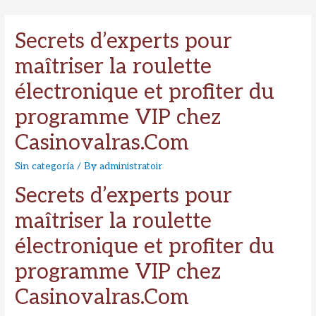
Secrets d’experts pour
maîtriser la roulette
électronique et profiter du
programme VIP chez
Casinovalras.Com
Sin categoría
/ By
administratoir
Secrets d’experts pour
maîtriser la roulette
électronique et profiter du
programme VIP chez
Casinovalras.Com