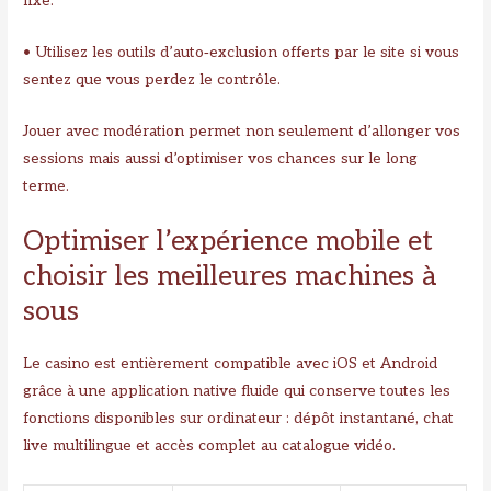
fixé.
• Utilisez les outils d’auto‑exclusion offerts par le site si vous
sentez que vous perdez le contrôle.
Jouer avec modération permet non seulement d’allonger vos
sessions mais aussi d’optimiser vos chances sur le long
terme.
Optimiser l’expérience mobile et
choisir les meilleures machines à
sous
Le casino est entièrement compatible avec iOS et Android
grâce à une application native fluide qui conserve toutes les
fonctions disponibles sur ordinateur : dépôt instantané, chat
live multilingue et accès complet au catalogue vidéo.