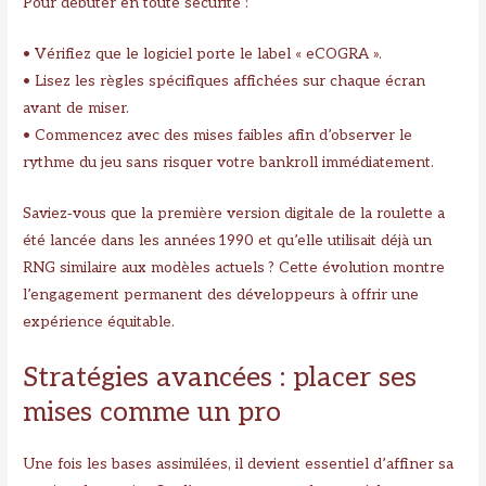
Pour débuter en toute sécurité :
• Vérifiez que le logiciel porte le label « eCOGRA ».
• Lisez les règles spécifiques affichées sur chaque écran
avant de miser.
• Commencez avec des mises faibles afin d’observer le
rythme du jeu sans risquer votre bankroll immédiatement.
Saviez‑vous que la première version digitale de la roulette a
été lancée dans les années 1990 et qu’elle utilisait déjà un
RNG similaire aux modèles actuels ? Cette évolution montre
l’engagement permanent des développeurs à offrir une
expérience équitable.
Stratégies avancées : placer ses
mises comme un pro
Une fois les bases assimilées, il devient essentiel d’affiner sa