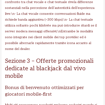
confronto tra chat vocale e chat testuale rivela differenze
sostanziali nella percezione dell’autenticità dell’esperienza
live:\n- La chat vocale consente conversazioni fluide ma
richiede banda aggiuntiva (~300 kbps).\n- La chat testuale
utilizza soltanto pochi kilobyte ma può introdurre ritardi se il
server modera messaggi offensivi;\nEntrambe le modalità
sono integrate nei client mobile dei top provider ed è
possibile alternarle rapidamente tramite icona accanto al
nome del dealer.
Sezione 3 – Offerte promozionali
dedicate al blackjack dal vivo
mobile
Bonus di benvenuto ottimizzati per
giocatori mobile‑first