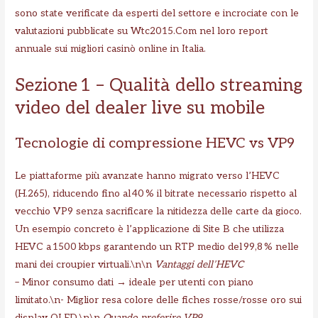
sono state verificate da esperti del settore e incrociate con le
valutazioni pubblicate su Wtc2015.Com nel loro report
annuale sui migliori casinò online in Italia.
Sezione 1 – Qualità dello streaming
video del dealer live su mobile
Tecnologie di compressione HEVC vs VP9
Le piattaforme più avanzate hanno migrato verso l’HEVC
(H.265), riducendo fino al 40 % il bitrate necessario rispetto al
vecchio VP9 senza sacrificare la nitidezza delle carte da gioco.
Un esempio concreto è l’applicazione di Site B che utilizza
HEVC a 1500 kbps garantendo un RTP medio del 99,8 % nelle
mani dei croupier virtuali.\n\n
Vantaggi dell’HEVC
– Minor consumo dati → ideale per utenti con piano
limitato.\n- Miglior resa colore delle fiches rosse/rosse oro sui
display OLED.\n\n
Quando preferire VP9