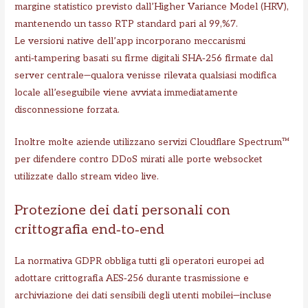
margine statistico previsto dall’Higher Variance Model (HRV),
mantenendo un tasso RTP standard pari al 99,%7.
Le versioni native dell’app incorporano meccanismi
anti‑tampering basati su firme digitali SHA‑256 firmate dal
server centrale—qualora venisse rilevata qualsiasi modifica
locale all’eseguibile viene avviata immediatamente
disconnessione forzata.
Inoltre molte aziende utilizzano servizi Cloudflare Spectrum™
per difendere contro DDoS mirati alle porte websocket
utilizzate dallo stream video live.
Protezione dei dati personali con
crittografia end‑to‑end
La normativa GDPR obbliga tutti gli operatori europei ad
adottare crittografia AES‑256 durante trasmissione e
archiviazione dei dati sensibili degli utenti mobil­ei—incluse