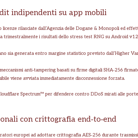
dit indipendenti su app mobili
licenze rilasciate dall’Agenzia delle Dogane & Monopoli ed effett
ica trimestralmente i risultati dello stress test RNG su Android v1
no sia generata entro margine statistico previsto dall’Higher 
 meccanismi anti‑tampering basati su firme digitali SHA‑256 firma
eguibile viene avviata immediatamente disconnessione forzata.
 Cloudflare Spectrum™ per difendere contro DDoS mirati alle porte
onali con crittografia end‑to‑end
atori europei ad adottare crittografia AES‑256 durante trasmission