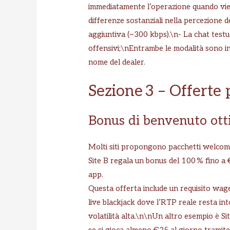
immediatamente l’operazione quando vien
differenze sostanziali nella percezione d
aggiuntiva (~300 kbps).\n- La chat testu
offensivi;\nEntrambe le modalità sono in
nome del dealer.
Sezione 3 – Offerte 
Bonus di benvenuto otti
Molti siti propongono pacchetti welcome 
Site B regala un bonus del 100 % fino a €
app.
Questa offerta include un requisito wage
live blackjack dove l’RTP reale resta int
volatilità alta.\n\nUn altro esempio è S