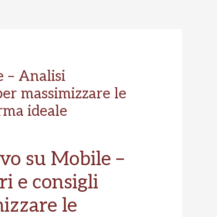
e – Analisi
 per massimizzare le
orma ideale
ivo su Mobile –
i e consigli
mizzare le