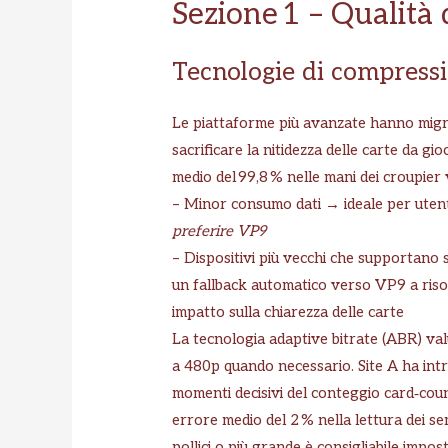
Sezione 1 – Qualità 
Tecnologie di compres
Le piattaforme più avanzate hanno migra
sacrificare la nitidezza delle carte da 
medio del 99,8 % nelle mani dei croupier 
– Minor consumo dati → ideale per utenti
preferire VP9
– Dispositivi più vecchi che supportano 
un fallback automatico verso VP9 a ris
impatto sulla chiarezza delle carte
La tecnologia adaptive bitrate (ABR) va
a 480p quando necessario. Site A ha intr
momenti decisivi del conteggio card‑cou
errore medio del 2 % nella lettura dei 
pollici o più grande è consigliabile imp