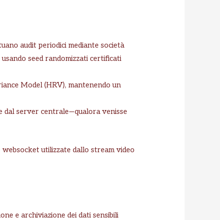
uano audit periodici mediante società
2 usando seed randomizzati certificati
Variance Model (HRV), mantenendo un
te dal server centrale—qualora venisse
 websocket utilizzate dallo stream video
e e archiviazione dei dati sensibili