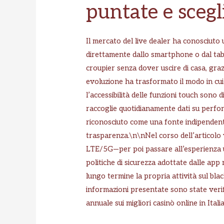
puntate e scegl
Il mercato del live dealer ha conosciuto 
direttamente dallo smartphone o dal tabl
croupier senza dover uscire di casa, graz
evoluzione ha trasformato il modo in cui s
l’accessibilità delle funzioni touch sono 
raccoglie quotidianamente dati su performa
riconosciuto come una fonte indipendente
trasparenza.\n\nNel corso dell’articolo 
LTE/5G—per poi passare all’esperienza ute
politiche di sicurezza adottate dalle app
lungo termine la propria attività sul bla
informazioni presentate sono state verif
annuale sui migliori casinò online in Italia