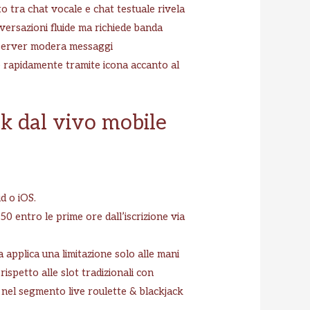
 tra chat vocale e chat testuale rivela
nversazioni fluide ma richiede banda
il server modera messaggi
le rapidamente tramite icona accanto al
ck dal vivo mobile
d o iOS.
50 entro le prime ore dall’iscrizione via
 applica una limitazione solo alle mani
ispetto alle slot tradizionali con
i nel segmento live roulette & blackjack