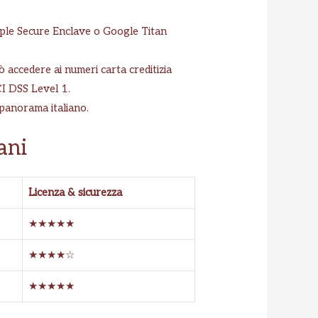
pple Secure Enclave o Google Titan
 accedere ai numeri carta creditizia
CI DSS Level 1.
l panorama italiano.
ani
Licenza & sicurezza
★★★★★
★★★★☆
★★★★★