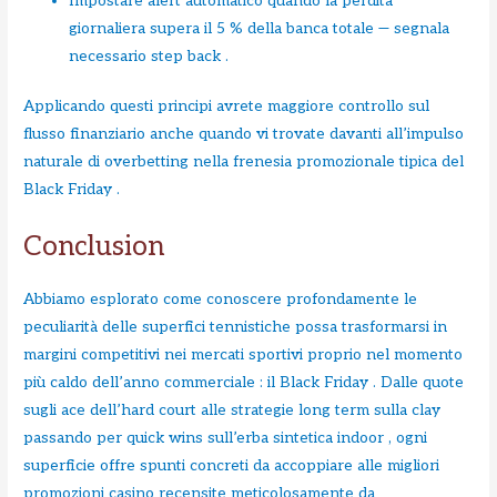
Impostare alert automatico quando la perdita
giornaliera supera il ​5 ​​% della banca totale — segnala
necessario step back .
Applicando questi principi avrete maggiore controllo sul
flusso finanziario anche quando vi trovate davanti all’impulso
naturale di overbetting nella frenesia promozionale tipica del
Black Friday .
Conclusion
Abbiamo esplorato come conoscere profondamente le
peculiarità delle superfici tennistiche possa trasformarsi in
margini competitivi nei mercati sportivi proprio nel momento
più caldo dell’anno commerciale : il Black Friday . Dalle quote
sugli ace dell’hard court alle strategie long term sulla clay
passando per quick wins sull’erba sintetica indoor , ogni
superficie offre spunti concreti da accoppiare alle migliori
promozioni casino recensite meticolosamente da