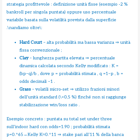
strategia profittevole : definizione unità fisse (esempio ‑2 %
bankroll per singola puntata) oppure uso percentuale
variabile basata sulla volatilità prevista dalla superficie
.\nandiamo oltre\:
Hard Court
– alta probabilità ma bassa varianza ⇒ unità
fissa convenzionale ;
Clay
– lunghezza partita elevata ⇒ percentuale
dinamica calcolata secondo Kelly modificato : K =
(bp−q)/b , dove p = probabilità stimata , q =1−p , b =
odds decimali −1 .
Grass
– volatili micro‑set ⇒ utilizzo frazioni minori
dell’unità standard (\<0,5 %) finché non si raggiunge
stabilizzazione win/loss ratio .
Esempio concreto : puntata su total set under three
sull’indoor hard con odds=1.90 ; probabilità stimata
p=0.^65→Kelly K≈0.^11 ⇒ stake pari all’11 % della banca