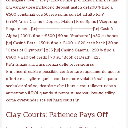
consigliata: over 9 ace (+120).\n\nLe promozioni Black Friday
più vantaggiose includono deposit match del 200 % fino a
€500 combinati con 50 free spins su slot ad alto RTP
(≥96%).\n\n| Casino | Deposit Match | Free Spins | Wagering
Requirement |\n|——–|—————|———–|———————-|\n| Casinò
Alpha | 200 % fino a €500 | 50 su “Starburst” | x30 su bonus
|\n| Casinò Beta | 150 % fino a €400 + €20 cash back | 30 su
“Gates of Olympus” | x35 |\n| Casinò Gamma | 250 % fino a
€600 + £10 bet credit | 70 su “Book of Dead” | x25
|\n\nGrazie alla trasparenza delle recensioni su
Enrichcentres.Eu è possibile confrontare rapidamente queste
offerte e scegliere quella con la minore volatilità sulla quota
scelta.\n\nInfine, ricordate che i bonus con rollover ridotto
aumentano il ROI quando si punta su mercati low‑volatility
come over/under ace sui hard courts.\n—
Clay Courts: Patience Pays Off