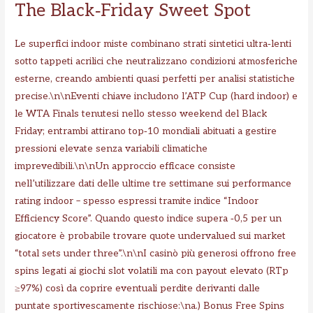
The Black‑Friday Sweet Spot
Le superfici indoor miste combinano strati sintetici ultra‐lenti
sotto tappeti acrilici che neutralizzano condizioni atmosferiche
esterne, creando ambienti quasi perfetti per analisi statistiche
precise.\n\nEventi chiave includono l’ATP Cup (hard indoor) e
le WTA Finals tenutesi nello stesso weekend del Black
Friday; entrambi attirano top‑10 mondiali abituati a gestire
pressioni elevate senza variabili climatiche
imprevedibili.\n\nUn approccio efficace consiste
nell’utilizzare dati delle ultime tre settimane sui performance
rating indoor – spesso espressi tramite indice “Indoor
Efficiency Score”. Quando questo indice supera ‑0,5 per un
giocatore è probabile trovare quote undervalued sui market
“total sets under three”.\n\nI casinò più generosi offrono free
spins legati ai giochi slot volatili ma con payout elevato (RTp
≥97%) così da coprire eventuali perdite derivanti dalle
puntate sportivescamente rischiose:\na.) Bonus Free Spins