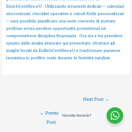
EnrichCentRes.eU . Utilizzando strumenti dedicati — calendari
sincronizzati, checklist operative e calcoli Kelly personalizzati
— sarà possibile pianificare una serie coerente di puntate
proficue senza perdere opportunità promotional né
compromettere disciplina finanziaria . Ora sta a voi prendere
spunto dalle analisi avanzate qui presentate, sfruttare gli
insight forniti da EnRichCentRes.eU e trasformare passione
tennistica in profitto reale durante le festività natalizie .
Post
navigation
Next Post
→
←
Previous
Necesita Asesoría?
Post