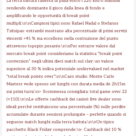
La terra battuta rallenta la palla entro i 220 km/h massimi
rendendo dominante il gioco dalla linea di fondo e
amplificando le opportunità di break point
multipli.\n\nCampioni tipici sono Rafael Nadal o Stefanos
Tsitsipas: entrambi mostrano alta percentuale di primi servizi
vincenti <45 % ma eccellono nella costruzione del punto
attraverso topspin pesante.\n\nPer estrarre valore dal
mercato break point consideriamo la statistica “break point
conversion” negli ultimi dieci match sul clay; un valore
superiore al 30 % indica potenziale undervalued nel market
“total break points over”.\n\nCaso studio: Monte Carlo
Masters vede spesso set lunghi con durata media de 2h15m
sui primi turni.\n> Scommessa consigliata: total game over 22
(+110).\n\nLe offerte cashback dei casinò live dealer sono
ideali perché restituiscono una percentuale (%) sulle perdite
accumulate durante sessioni prolungate – perfette quando si
seguono match lunghi sulla terra battuta.\n\nUn tipico
pacchetto Black Friday comprende:\n- Cashback del 10 %