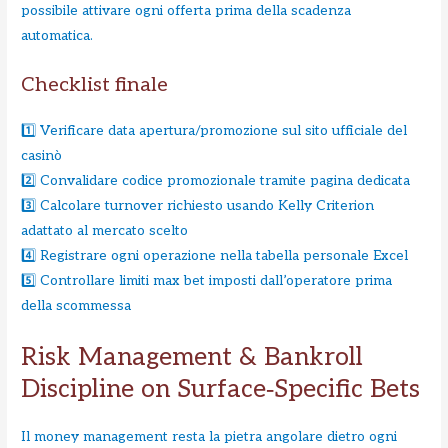
possibile attivare ogni offerta prima della scadenza
automatica.
Checklist finale
1️⃣ Verificare data apertura/promozione sul sito ufficiale del
casinò
2️⃣ Convalidare codice promozionale tramite pagina dedicata
3️⃣ Calcolare turnover richiesto usando Kelly Criterion
adattato al mercato scelto
4️⃣ Registrare ogni operazione nella tabella personale Excel
5️⃣ Controllare limiti max bet imposti dall’operatore prima
della scommessa
Risk Management & Bankroll
Discipline on Surface‑Specific Bets
Il money management resta la pietra angolare dietro ogni